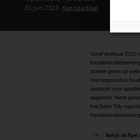
01 juni 2023
Kennisartikel
Vanaf boekjaar 2022 is
frauderisicobeheersing
moeten geven op welke 
Veel organisaties houde
aandacht voor specifiek
opgesteld. Hierin geven
hoe Baker Tilly organi
frauderisicobeheersing
Bekijk de flyer