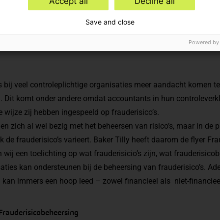
Accept all
Decline all
Save and close
Powered by
 bij veel controleplichtige organisaties meer aandacht komen te
. Dit komt onder andere omdat accountants in hun controleverkl
wijze zij hebben ingespeeld op frauderisico’s.
n zich al wel bezig met het beheersen van risico’s, maar in de pra
 de frauderisico’s varieert. Baker Tilly heeft daarom de flyer Fr
 wij een toelichting op wat frauderisicio’s zijn, wat frauderisic
saties kan ondersteunen bij de beheersing van frauderisico’s. Ad
 kan immers een hoop leed – zowel financieel als niet-financie
 Frauderisicobeheersing