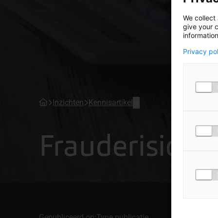
We collect 
give your c
information
Privacy po
Inzichten
Kennisartikel
Frauderisicob
Gepubliceerd op:
Type publicatie