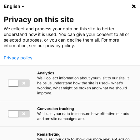
Ga direct naar de inhoud
English
Men
Privacy on this site
We collect and process your data on this site to better
understand how it is used. You can give your consent to all or
selected purposes, or you can decline them all. For more
information, see our privacy policy.
Privacy policy
Analytics
We'll collect information about your visit to our site. It
helps us understand how the site is used – what's
working, what might be broken and what we should
improve.
Conversion tracking
We'll use your data to measure how effective our ads
and on-site campaigns are.
Remarketing
We'll use your data to show you more relevant ads on