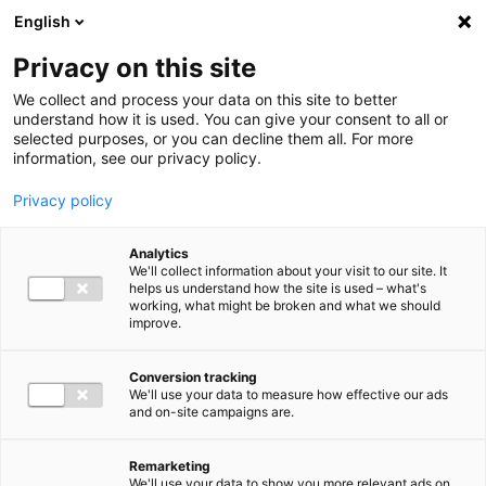
Ga direct naar de inhoud
English
Men
Privacy on this site
We collect and process your data on this site to better
understand how it is used. You can give your consent to all or
selected purposes, or you can decline them all. For more
information, see our privacy policy.
Privacy policy
Analytics
We'll collect information about your visit to our site. It
helps us understand how the site is used – what's
working, what might be broken and what we should
improve.
Conversion tracking
We'll use your data to measure how effective our ads
and on-site campaigns are.
Remarketing
We'll use your data to show you more relevant ads on