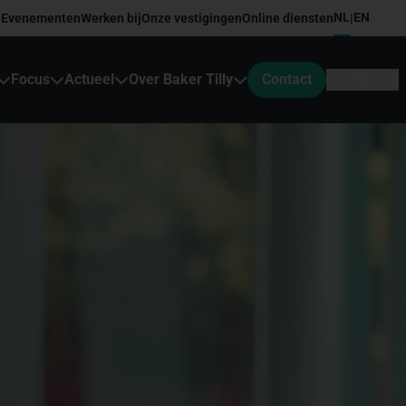
NL
EN
Evenementen
Werken bij
Onze vestigingen
Online diensten
|
Focus
Actueel
Over Baker Tilly
Contact