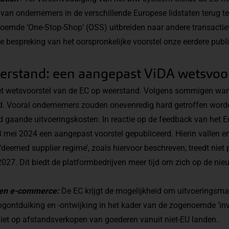
s van ondernemers in de verschillende Europese lidstaten terug t
noemde ‘
One-Stop-Shop’ (OSS)
uitbreiden naar andere transacti
de bespreking van het oorspronkelijke voorstel onze
eerdere publi
eerstand: een aangepast ViDA wetsvoo
 het wetsvoorstel van de EC op weerstand. Volgens sommigen war
nd. Vooral ondernemers zouden onevenredig hard getroffen word
 gaande uitvoeringskosten. In reactie op de feedback van het 
8 mei 2024 een aangepast voorstel gepubliceerd. Hierin vallen e
‘deemed supplier regime’, zoals hiervoor beschreven, treedt niet 
2027. Dit biedt de platformbedrijven meer tijd om zich op de nie
len e-commerce:
De EC krijgt de mogelijkheid om uitvoeringsmaat
ingontduiking en -ontwijking in het kader van de zogenoemde ‘in
ziet op afstandsverkopen van goederen vanuit niet-EU landen.