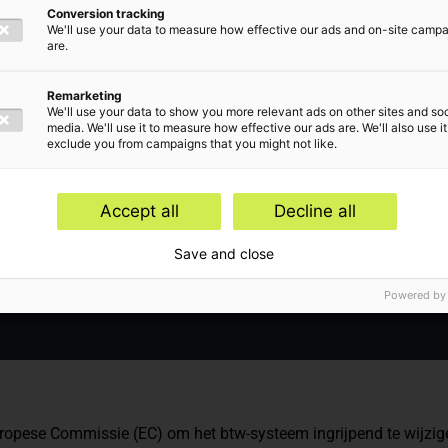
svoorstel
Conversion tracking
We'll use your data to measure how effective our ads and on-site camp
are.
ijdperk
Remarketing
We'll use your data to show you more relevant ads on other sites and soc
media. We'll use it to measure how effective our ads are. We'll also use it
exclude you from campaigns that you might not like.
Accept all
Decline all
Save and close
e en -vertegenwoordiging,
Internationaal btw-adv
Powered by
uropese Commissie (EC) om het btw-systeem ingrijpend te wijzig