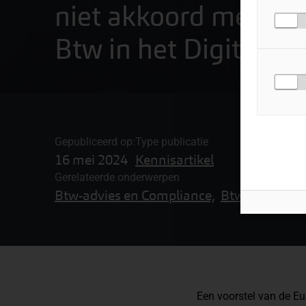
niet akkoord met wet
Btw in het Digitale T
Gepubliceerd op:
Type publicatie
16 mei 2024
Kennisartikel
Gerelateerde onderwerpen
Btw-advies en Compliance,
Btw-complianc
Een voorstel van de E