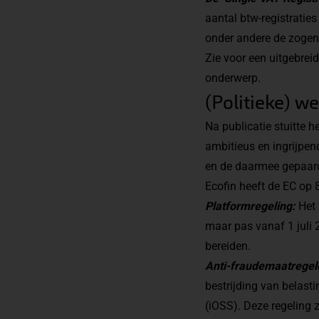
aantal btw-registratie
onder andere de zoge
Zie voor een uitgebrei
onderwerp.
(Politieke) w
Na publicatie stuitte
ambitieus en ingrijpe
en de daarmee gepaard
Ecofin heeft de EC op 
Platformregeling:
Het 
maar pas vanaf 1 juli 
bereiden.
Anti-fraudemaatrege
bestrijding van belast
(iOSS)
. Deze regeling 