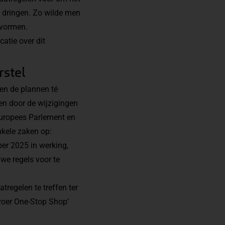
e dringen. Zo wilde men
evormen.
catie
over dit
rstel
en de plannen té
en door de wijzigingen
Europees Parlement en
nkele zaken op:
per 2025 in werking,
uwe regels voor te
regelen te treffen ter
voer
One-Stop Shop’