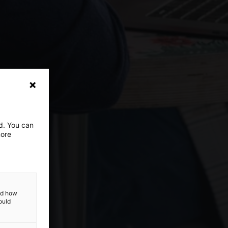
ed. You can
more
and how
ould