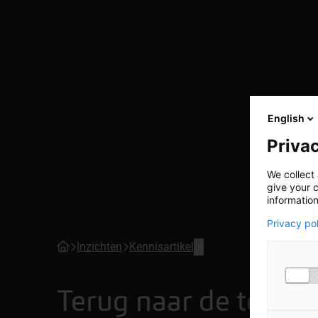
English
Privac
We collect 
give your c
information
Privacy po
Inzichten
Kennisartikel
Terug naar de tekenta