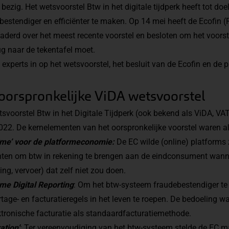
bezig. Het wetsvoorstel Btw in het digitale tijdperk heeft tot do
bestendiger en efficiënter te maken. Op 14 mei heeft de Ecofin
aderd over het meest recente voorstel en besloten om het voorstel
ug naar de tekentafel moet.
e experts in op het wetsvoorstel, het besluit van de Ecofin en de
oorspronkelijke ViDA wetsvoorstel
svoorstel Btw in het Digitale Tijdperk (ook bekend als ViDA, VAT
022. De kernelementen van het oorspronkelijke voorstel waren al
ime’ voor de platformeconomie:
De EC wilde (online) platforms
chten om btw in rekening te brengen aan de eindconsument wann
ng, vervoer) dat zelf niet zou doen.
me Digital Reporting
: Om het btw-systeem fraudebestendiger te
age- en facturatieregels in het leven te roepen. De bedoeling 
ktronische facturatie als standaardfacturatiemethode.
ation’
: Ter vereenvoudiging van het btw-systeem stelde de EC m