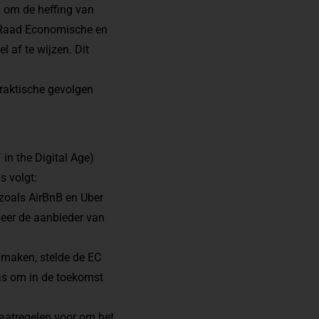
el om de heffing van
 (Raad Economische en
 af te wijzen. Dit
 praktische gevolgen
 in the Digital Age)
s volgt:
 zoals AirBnB en Uber
eer de aanbieder van
 maken, stelde de EC
was om in de toekomst
aatregelen voor om het