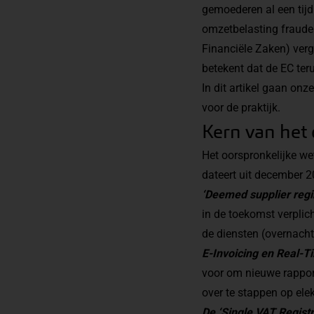
gemoederen al een tijd 
omzetbelasting fraude
Financiële Zaken) verg
betekent dat de EC ter
In dit artikel gaan onz
voor de praktijk.
Kern van het 
Het oorspronkelijke wet
dateert uit december 2
‘Deemed supplier reg
in de toekomst verpli
de diensten (overnachti
E-Invoicing en Real-Ti
voor om nieuwe rapport
over te stappen op ele
De ‘Single VAT Registr