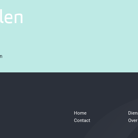
len
en
Home
Dien
Contact
Over