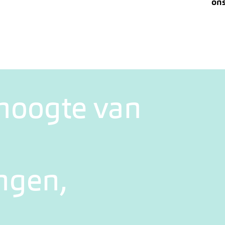
ons
 hoogte van
ngen,