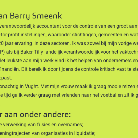
van Barry Smeenk
verantwoordelijk accountant voor de controle van een groot aa
or-profit instellingen, waaronder stichtingen, gemeenten en wat
 jaar ervaring in deze sectoren. Ik was zowel bij mijn vorige we
 als bij Baker Tilly landelijk verantwoordelijk voor het vaktech
Het leukste aan mijn werk vind ik het helpen van ondernemers e
inanciën. Dit bereik ik door tijdens de controle kritisch vast te st
epast.
onachtig in Vught. Met mijn vrouw maak ik graag mooie reizen e
je tijd ga ik verder graag met vrienden naar het voetbal en zit ik g
.
r aan onder andere:
te verwerking van fusies en overnames;
ningtrajecten van organisaties in liquidatie;