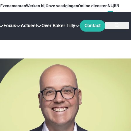
NL
EN
Evenementen
Werken bij
Onze vestigingen
Online diensten
|
Focus
Actueel
Over Baker Tilly
Contact