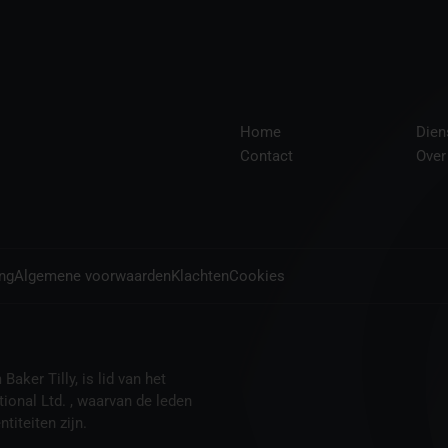
Home
Dien
Contact
Over
ing
Algemene voorwaarden
Klachten
Cookies
aker Tilly, is lid van het
tional Ltd. , waarvan de leden
titeiten zijn.