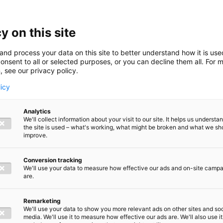
y on this site
Kennisartikel
and process your data on this site to better understand how it is us
onsent to all or selected purposes, or you can decline them all. For 
, see our privacy policy.
27 februari 2026
13 
:
Wat moet je weten over de auto van de
Jaa
licy
zaak & belastingen in 2026?
je 
Analytics
We'll collect information about your visit to our site. It helps us underst
the site is used – what's working, what might be broken and what we sh
improve.
Conversion tracking
We'll use your data to measure how effective our ads and on-site camp
are.
 hoogte van
Remarketing
We'll use your data to show you more relevant ads on other sites and soc
media. We'll use it to measure how effective our ads are. We'll also use it