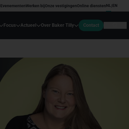
NL
EN
Evenementen
Werken bij
Onze vestigingen
Online diensten
|
Focus
Actueel
Over Baker Tilly
Contact