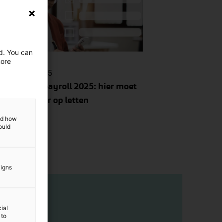
Kennisartikel
ed. You can
more
november 2025
rafsluiting payroll 2025: hier moet
als werkgever op letten
and how
ould
aigns
ial
 to