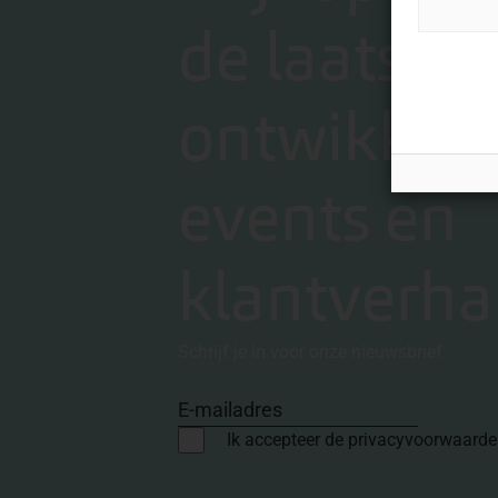
de laatste
ontwikkeli
events en
klantverha
Schrijf je in voor onze nieuwsbrief
E-mailadres
Ik accepteer de privacyvoorwaard