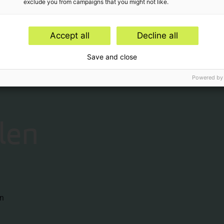
exclude you from campaigns that you might not like.
Accept all
Decline all
ngen,
Save and close
Powered by
len
en