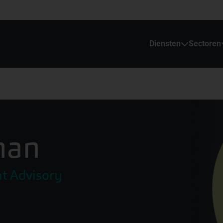
Diensten
Sectoren
man
t Advisory