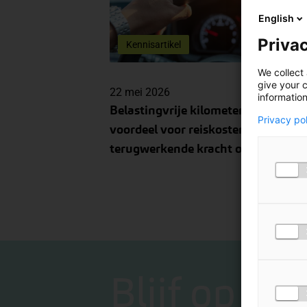
English
Privac
Kennisartikel
We collect 
give your c
22 mei 2026
information
Belastingvrije kilometervergoeding
Privacy po
voordeel voor reiskosten met
terugwerkende kracht omhoog
Blijf op de