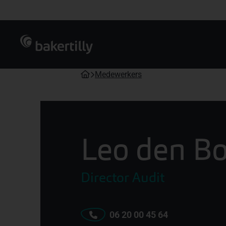
Ga direct naar de inhoud
Medewerkers
Leo den B
Director Audit
06 20 00 45 64