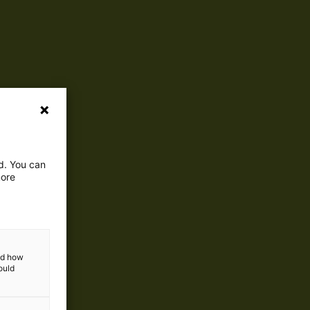
tellen van de
ed. You can
more
and how
ould
miljard met