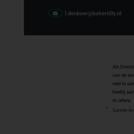
l.denboer@bakertilly.nl
Als Direct
van en erv
veel in aa
hierbij aa
et cetera.
“
Samen kom