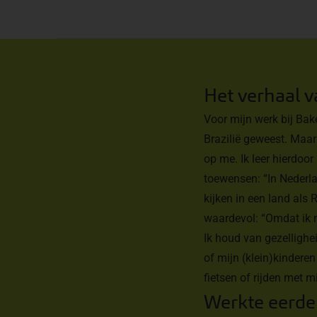
Het verhaal 
Voor mijn werk bij Bake
Brazilië geweest. Maar 
op me. Ik leer hierdoo
toewensen: “In Nederl
kijken in een land als 
waardevol: “Omdat ik m
Ik houd van gezellighe
of mijn (klein)kindere
fietsen of rijden met 
Werkte eerde