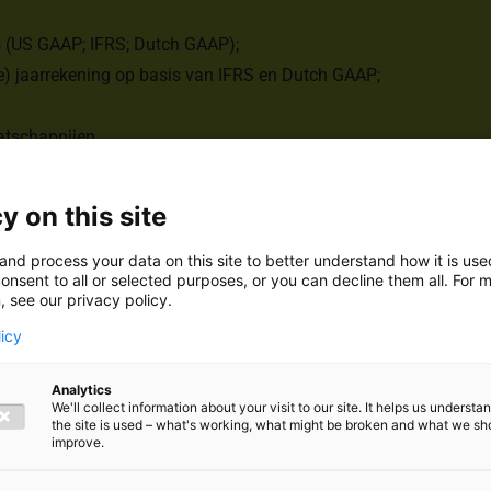
s (US GAAP; IFRS; Dutch GAAP);
re) jaarrekening op basis van IFRS en Dutch GAAP;
tschappijen.
s
ij het toepassen van boekhoudkundige principes tijdens het ops
y on this site
eld:
S;
and process your data on this site to better understand how it is us
onsent to all or selected purposes, or you can decline them all. For 
, see our privacy policy.
licy
.
Analytics
We'll collect information about your visit to our site. It helps us underst
wen van jaarrekeningen
the site is used – what's working, what might be broken and what we sh
al (beursgenoteerde) opererende groepen met een omzet tot € 1 
improve.
and en maximaal 10 andere landen: