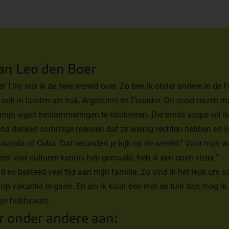
van Leo den Boer
r Tilly reis ik de hele wereld over. Zo ben ik onder andere in de F
ook in landen als Irak, Argentinië en Ecuador. Dit soort reizen m
r mijn eigen beslommeringen te relativeren. Die brede scope wil 
and denken sommige mensen dat ze weinig rechten hebben en ve
Rwanda of Cuba. Dat verandert je kijk op de wereld.” Voor mijn w
et veel culturen kennis heb gemaakt, heb ik een open vizier.”
id en besteed veel tijd aan mijn familie. Zo vind ik het leuk om
n op vakantie te gaan. En als ik klaar ben met de tuin dan mag ik
mijn hobbyauto.
r onder andere aan: