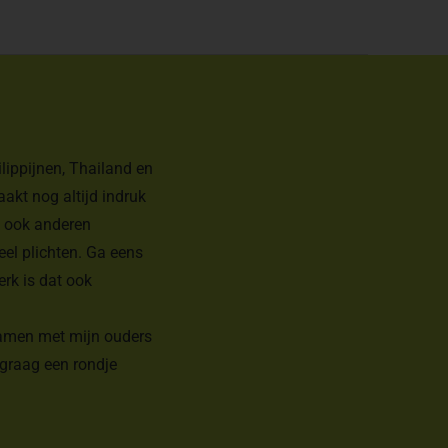
ilippijnen, Thailand en
aakt nog altijd indruk
ik ook anderen
el plichten. Ga eens
erk is dat ook
 samen met mijn ouders
 graag een rondje