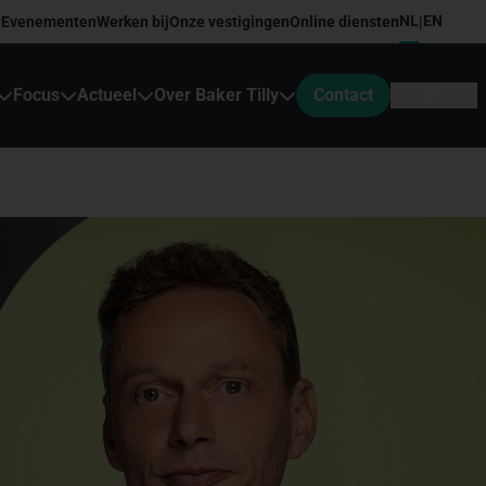
NL
EN
Evenementen
Werken bij
Onze vestigingen
Online diensten
|
Focus
Actueel
Over Baker Tilly
Contact