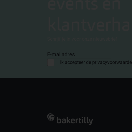
events en
klantverha
Schrijf je in voor onze nieuwsbrief
E-mailadres
Ik accepteer de privacyvoorwaard