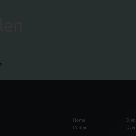
len
en
Home
Dien
Contact
Over