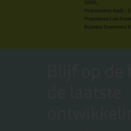
2008);
Post-masters Audit / E
Propedeuse Law Erasmu
Business Economics
E
Blijf op de
de laatste
ontwikkeli