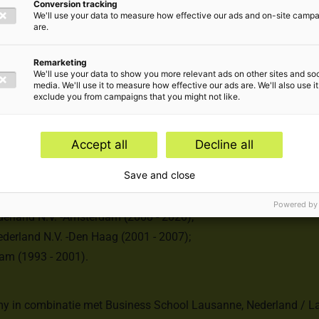
Conversion tracking
We'll use your data to measure how effective our ads and on-site camp
are.
Remarketing
r Goods;
We'll use your data to show you more relevant ads on other sites and soc
media. We'll use it to measure how effective our ads are. We'll also use it
exclude you from campaigns that you might not like.
ndersteunen bij het voorbereiden van consolidaties van internat
Accept all
Decline all
tot € 1 miljard en die actief zijn in Nederland en maximaal 10 
:
Save and close
derland N.V. - Rotterdam (2020 - heden);
Powered by
ederland N.V. -Amsterdam (2008 - 2020);
derland N.V. -Den Haag (2001 - 2007);
am (1993 - 2001).
 in combinatie met Business School Lausanne, Nederland / La