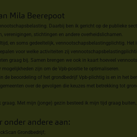
van Mila Beerepoot
nnootschapsbelasting. Daarbij ben ik gericht op de publieke secto
, verenigingen, stichtingen en andere overheidslichamen.
altijd, en soms gedeeltelijk, vennootschapsbelastingplichtig. Het i
epalen voor welke activiteiten zij vennootschapsbelastingplichti
nten graag bij. Samen brengen we ook in kaart hoeveel vennoot
er mogelijkheden zijn om de Vpb-positie te optimaliseren.
 in de beoordeling of het grondbedrijf Vpb-plichtig is en in het 
k gemeenten over de gevolgen die keuzes met betrekking tot gro
 ik graag. Met mijn (jonge) gezin besteed ik mijn tijd graag buiten
r onder andere aan:
ckScan Grondbedrijf;