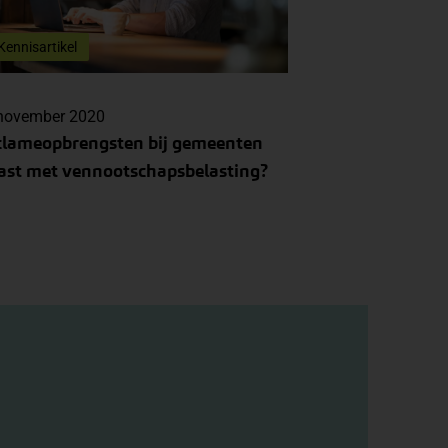
Kennisartikel
november 2020
clameopbrengsten bij gemeenten
ast met vennootschapsbelasting?