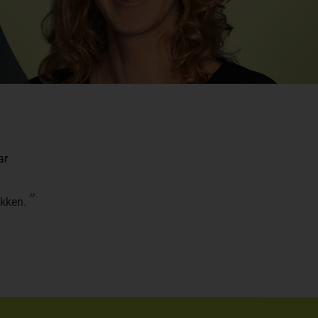
ar
”
akken.