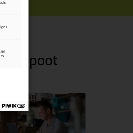
ould
aigns
ial
 Beerepoot
 to