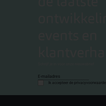
de laatste
ontwikkeli
events en
klantverha
Schrijf je in voor onze nieuwsbrief
E-mailadres
Ik accepteer de privacyvoorwaard