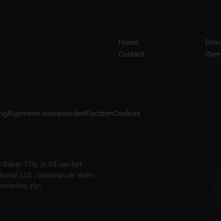
Home
Dien
Contact
Over
ing
Algemene voorwaarden
Klachten
Cookies
aker Tilly, is lid van het
tional Ltd. , waarvan de leden
titeiten zijn.