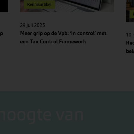
Kennisartikel
29 juli 2025
op
Meer grip op de Vpb: ‘in control’ met
10 
een Tax Control Framework
Re
bel
 hoogte van