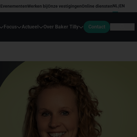
NL
EN
Evenementen
Werken bij
Onze vestigingen
Online diensten
|
Focus
Actueel
Over Baker Tilly
Contact