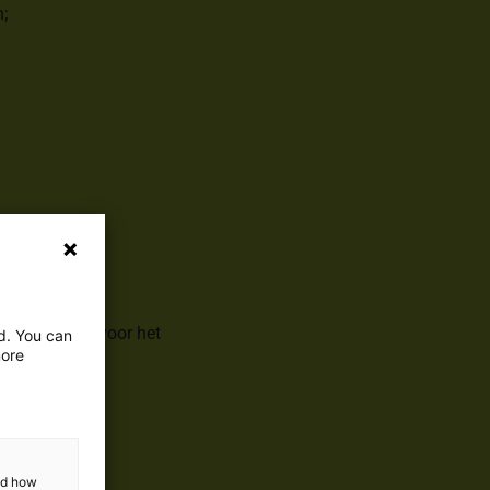
;
oor KSBW en voor het
ed. You can
more
(2011-2014);
and how