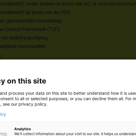
ondbedrijf, onder andere op basis van m2 of voorcalculatorisch
rondbedrijf op basis van de VSO;
n gemeentelijke herindeling;
x Control Framework (TCF);
 van bedrijfsopvolging;
welijkse voorwaarden.
:
Baker Tilly Nederland (2021 – heden);
y Baker Tilly Nederland (2016 – 2020);
y on this site
ax Advisory EY (2014 – 2016);
Advocaten als secretaresse, waarbij inclusief werkzaamheden v
and process your data on this site to better understand how it is us
onsent to all or selected purposes, or you can decline them all. For 
gen (2008 – 2011).
, see our privacy policy.
licy
en Europees Belastingrecht aan de Universiteit van Amsterdam 
Analytics
aan de Universiteit Utrecht (2011-2014).
We'll collect information about your visit to our site. It helps us underst