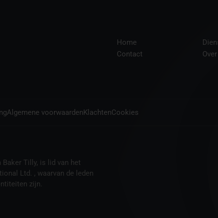
Home
Dien
Contact
Over
ing
Algemene voorwaarden
Klachten
Cookies
aker Tilly, is lid van het
tional Ltd. , waarvan de leden
titeiten zijn.