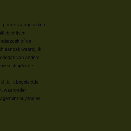
orporate vraagstukken
liebedrijven,
onderzoek of de
ch aanpak waarbij ik
collega’s van andere
nsoverschrijdende
tijk. Ik begeleidde
n, waaronder
anagement buy-ins en