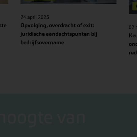
24 april 2025
ste
Opvolging, overdracht of exit:
02 
juridische aandachtspunten bij
Keu
bedrijfsovername
on
rec
 hoogte van