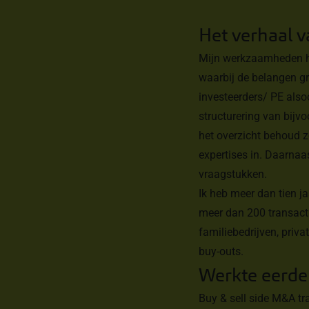
Het verhaal 
Mijn werkzaamheden he
waarbij de belangen gr
investeerders/ PE als
structurering van bijv
het overzicht behoud zo
expertises in. Daarnaas
vraagstukken.
Ik heb meer dan tien j
meer dan 200 transact
familiebedrijven, priv
buy-outs.
Werkte eerde
Buy & sell side M&A tr