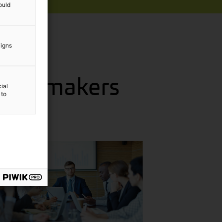
ould
aigns
choenmakers
ial
 to