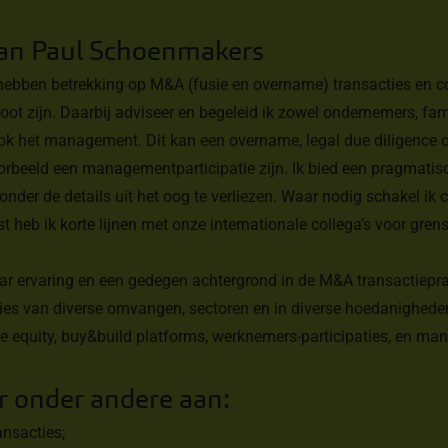
van Paul Schoenmakers
bben betrekking op M&A (fusie en overname) transacties en c
oot zijn. Daarbij adviseer en begeleid ik zowel ondernemers, fami
ook het management. Dit kan een overname, legal due diligence 
oorbeeld een managementparticipatie zijn. Ik bied een pragmatis
nder de details uit het oog te verliezen. Waar nodig schakel ik 
t heb ik korte lijnen met onze internationale collega’s voor gre
aar ervaring en een gedegen achtergrond in de M&A transactieprak
ies van diverse omvangen, sectoren en in diverse hoedanighede
ate equity, buy&build platforms, werknemers-participaties, en m
r onder andere aan:
ansacties;