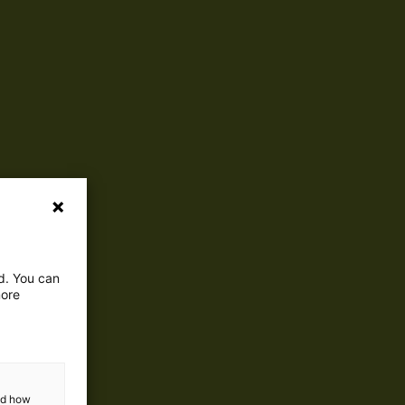
ed. You can
more
and how