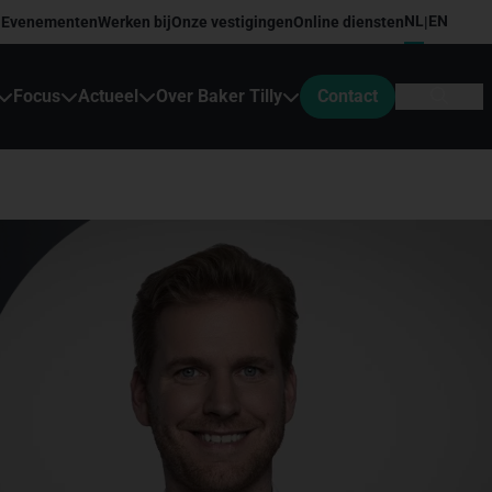
NL
EN
Evenementen
Werken bij
Onze vestigingen
Online diensten
|
Focus
Actueel
Over Baker Tilly
Contact