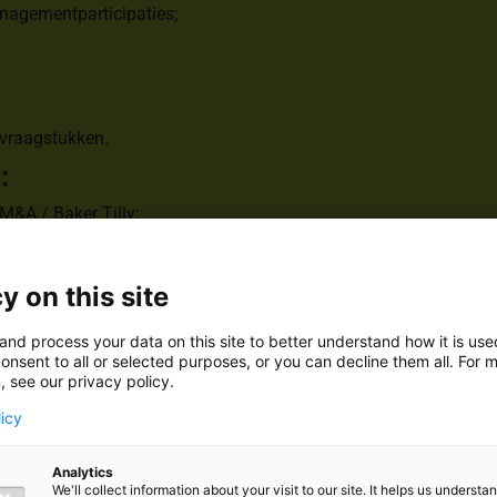
nagementparticipaties;
vraagstukken.
:
M&A / Baker Tilly;
M&A / Marktlink M&A;
atie VGZ.
y on this site
and process your data on this site to better understand how it is us
 Grotius (cum laude);
onsent to all or selected purposes, or you can decline them all. For 
, see our privacy policy.
eren / Grotius;
LM);
licy
Analytics
We'll collect information about your visit to our site. It helps us underst