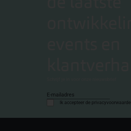
de laatste
ontwikkeli
events en
klantverha
Schrijf je in voor onze nieuwsbrief
E-mailadres
Ik accepteer de privacyvoorwaard