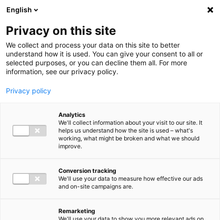
Ga direct naar de inhoud
English
Men
Privacy on this site
We collect and process your data on this site to better
understand how it is used. You can give your consent to all or
selected purposes, or you can decline them all. For more
information, see our privacy policy.
Privacy policy
Analytics
We'll collect information about your visit to our site. It
helps us understand how the site is used – what's
working, what might be broken and what we should
improve.
Conversion tracking
We'll use your data to measure how effective our ads
and on-site campaigns are.
Remarketing
We'll use your data to show you more relevant ads on