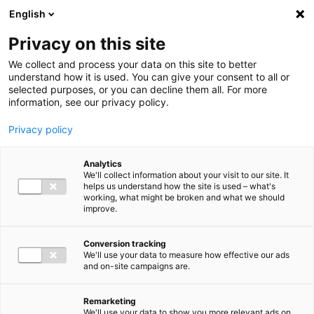
Ga direct naar de inhoud
English
Men
Privacy on this site
We collect and process your data on this site to better
understand how it is used. You can give your consent to all or
selected purposes, or you can decline them all. For more
information, see our privacy policy.
Privacy policy
Analytics
We'll collect information about your visit to our site. It
helps us understand how the site is used – what's
working, what might be broken and what we should
improve.
Conversion tracking
We'll use your data to measure how effective our ads
and on-site campaigns are.
Remarketing
We'll use your data to show you more relevant ads on