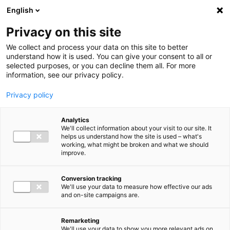
Ga direct naar de inhoud
English
Men
Privacy on this site
We collect and process your data on this site to better
understand how it is used. You can give your consent to all or
selected purposes, or you can decline them all. For more
information, see our privacy policy.
Privacy policy
Analytics
We'll collect information about your visit to our site. It
helps us understand how the site is used – what's
working, what might be broken and what we should
improve.
Conversion tracking
We'll use your data to measure how effective our ads
and on-site campaigns are.
Remarketing
We'll use your data to show you more relevant ads on