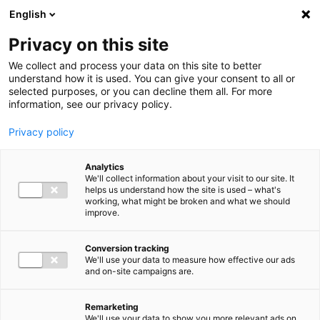
Ga direct naar de inhoud
English
Men
Privacy on this site
We collect and process your data on this site to better
understand how it is used. You can give your consent to all or
selected purposes, or you can decline them all. For more
information, see our privacy policy.
Privacy policy
Analytics
We'll collect information about your visit to our site. It
helps us understand how the site is used – what's
working, what might be broken and what we should
improve.
Conversion tracking
We'll use your data to measure how effective our ads
and on-site campaigns are.
Remarketing
We'll use your data to show you more relevant ads on