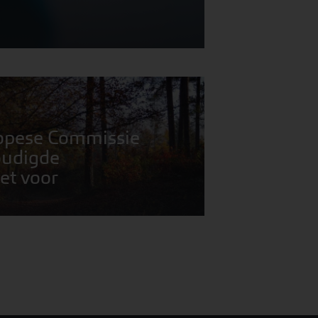
opese Commissie
oudigde
et voor