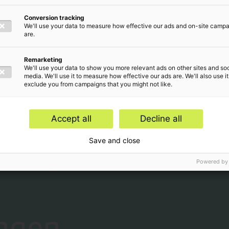
Conversion tracking
We'll use your data to measure how effective our ads and on-site camp
are.
Remarketing
1
...
69
70
We'll use your data to show you more relevant ads on other sites and soc
media. We'll use it to measure how effective our ads are. We'll also use it
exclude you from campaigns that you might not like.
Accept all
Decline all
 hoogte van
Save and close
Powered by
ngen,