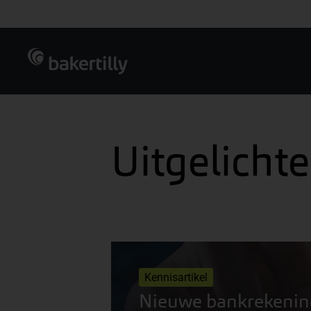
Ga direct naar de inhoud
Uitgelichte
Kennisartikel
Nieuwe bankrekening 