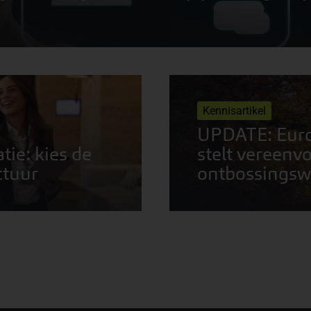
Kennisartikel
UPDATE: Eur
ie: kies de
stelt vereenv
ctuur
ontbossingsw