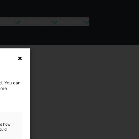
tikel
Onderwerp
Expertise
ed. You can
more
and how
ould