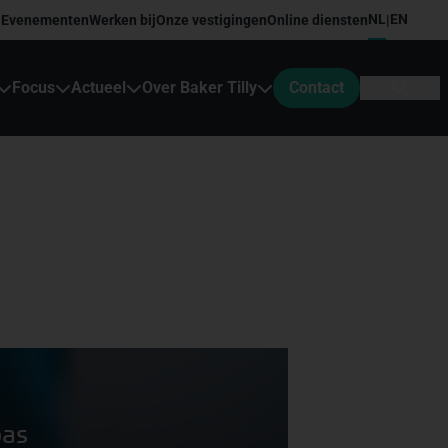
NL
EN
Evenementen
Werken bij
Onze vestigingen
Online diensten
|
Focus
Actueel
Over Baker Tilly
Contact
pas