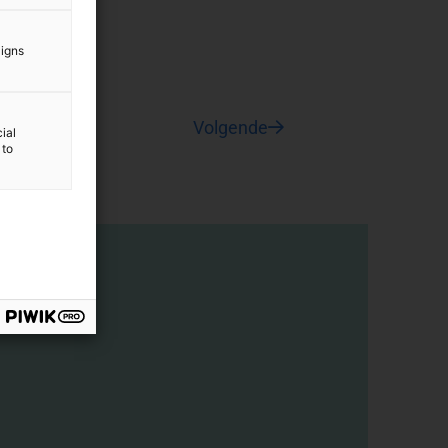
aigns
Volgende
ial
 to