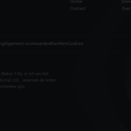
Home
Dien
Contact
Over
ing
Algemene voorwaarden
Klachten
Cookies
aker Tilly, is lid van het
tional Ltd. , waarvan de leden
titeiten zijn.