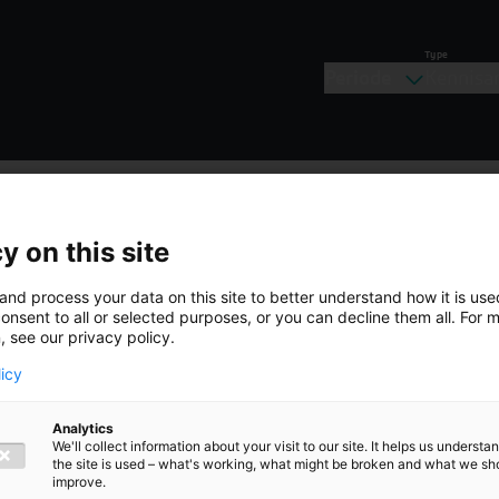
Type
Periode
Kennisar
y on this site
Inzichten
and process your data on this site to better understand how it is us
onsent to all or selected purposes, or you can decline them all. For 
, see our privacy policy.
licy
und
Analytics
We'll collect information about your visit to our site. It helps us underst
the site is used – what's working, what might be broken and what we sh
improve.