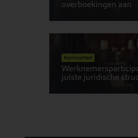
overboekingen aan
Kennisartikel
Werknemersparticipat
juiste juridische stru