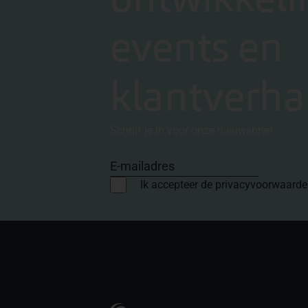
events en
klantverha
Schrijf je in voor onze nieuwsbrief
E-mailadres
Ik accepteer de privacyvoorwaard