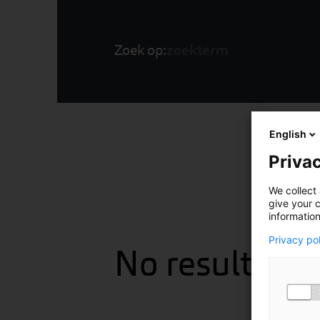
Zoek op:
English
Privac
We collect 
give your c
information
Privacy po
No results fo