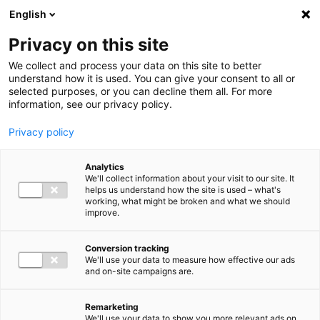
Ga direct naar de inhoud
English
Men
Privacy on this site
We collect and process your data on this site to better
understand how it is used. You can give your consent to all or
selected purposes, or you can decline them all. For more
information, see our privacy policy.
Privacy policy
Analytics
We'll collect information about your visit to our site. It
helps us understand how the site is used – what's
working, what might be broken and what we should
improve.
Conversion tracking
We'll use your data to measure how effective our ads
and on-site campaigns are.
Remarketing
We'll use your data to show you more relevant ads on