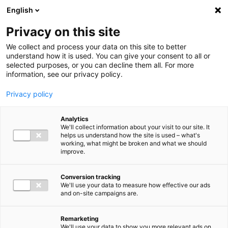
Ga direct naar de inhoud
English
Men
Privacy on this site
We collect and process your data on this site to better
understand how it is used. You can give your consent to all or
selected purposes, or you can decline them all. For more
information, see our privacy policy.
Privacy policy
Analytics
We'll collect information about your visit to our site. It
helps us understand how the site is used – what's
working, what might be broken and what we should
improve.
Conversion tracking
We'll use your data to measure how effective our ads
and on-site campaigns are.
Remarketing
We'll use your data to show you more relevant ads on