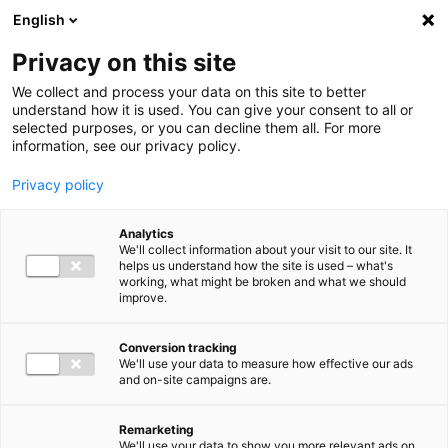
Ga direct naar de inhoud
English
Men
Privacy on this site
We collect and process your data on this site to better
understand how it is used. You can give your consent to all or
selected purposes, or you can decline them all. For more
information, see our privacy policy.
Privacy policy
Analytics
We'll collect information about your visit to our site. It
helps us understand how the site is used – what's
working, what might be broken and what we should
improve.
Conversion tracking
We'll use your data to measure how effective our ads
and on-site campaigns are.
Remarketing
We'll use your data to show you more relevant ads on