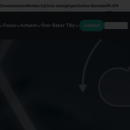
NL
EN
Evenementen
Werken bij
Onze vestigingen
Online diensten
|
Focus
Actueel
Over Baker Tilly
Contact