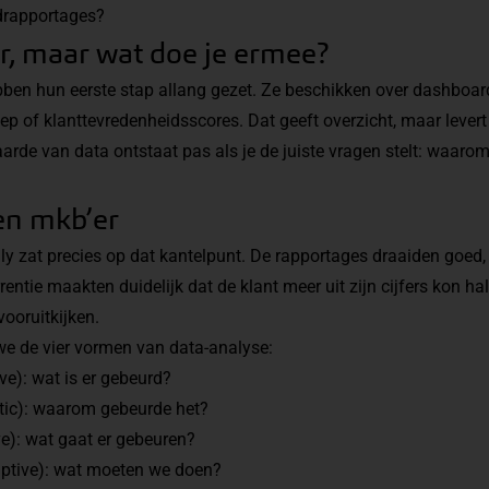
drapportages?
er, maar wat doe je ermee?
ben hun eerste stap allang gezet. Ze beschikken over dashboard
p of klanttevredenheidsscores. Dat geeft overzicht, maar lever
arde van data ontstaat pas als je de juiste vragen stelt: waarom
en mkb’er
lly zat precies op dat kantelpunt. De rapportages draaiden goed,
tie maakten duidelijk dat de klant meer uit zijn cijfers kon hale
vooruitkijken.
 de vier vormen van data-analyse:
ve): wat is er gebeurd?
tic): waarom gebeurde het?
ve): wat gaat er gebeuren?
iptive): wat moeten we doen?