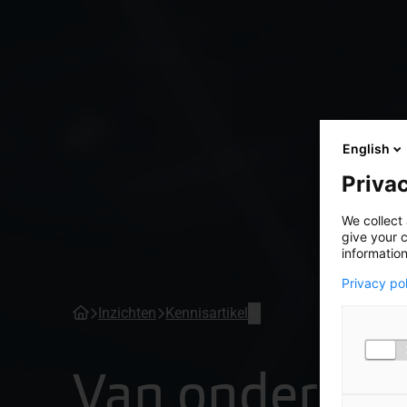
English
Privac
We collect 
give your c
information
Privacy po
Inzichten
Kennisartikel
Van onderbui