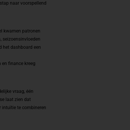
 stap naar voorspellend
nel kwamen patronen
, seizoensinvloeden
d het dashboard een
n en finance kreeg
elijke vraag, één
e laat zien dat
r intuïtie te combineren