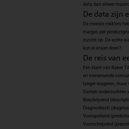
data dan alleen maan
De data zijn 
De meeste mkb’ers heb
marges per productgroe
inzicht op. De echte wa
kun je eraan doen?
De reis van e
Een klant van Baker Ti
en toenemende concurren
langer reageren, maar 
Samen onderzochten we
Beschrijvend (descripti
Diagnostisch (diagnos
Voorspellend (predicti
Voorschrijvend (prescr