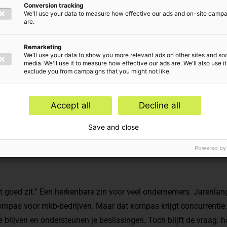
Conversion tracking
reven
We'll use your data to measure how effective our ads and on-site camp
are.
Remarketing
We'll use your data to show you more relevant ads on other sites and soc
media. We'll use it to measure how effective our ads are. We'll also use it
exclude you from campaigns that you might not like.
e onderwerpen
Accept all
Decline all
ytics
Save and close
Powered by
iet goed zit.” Een herkenbare zin voor veel ondernemers. Jarenla
mpas voor mkb-bedrijven. Maar dat kompas krijgt concurrentie: 
te blijven en ondersteunen je beslissingen. Toch blijft de vraag: h