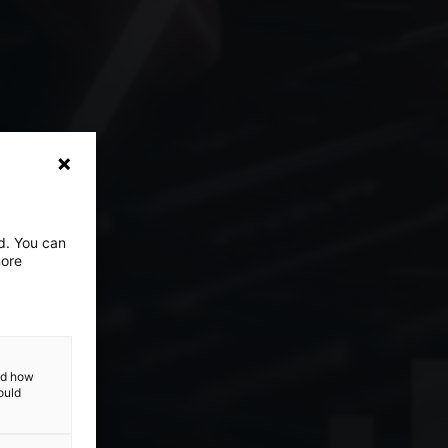
ed. You can
more
and how
ould