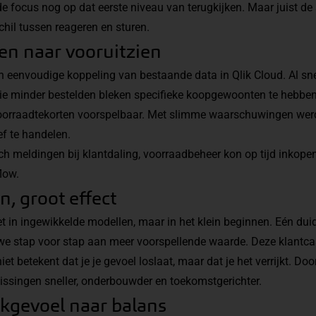
 de focus nog op dat eerste niveau van terugkijken. Maar juist de
hil tussen reageren en sturen.
en naar vooruitzien
n eenvoudige koppeling van bestaande data in Qlik Cloud. Al s
die minder bestelden bleken specifieke koopgewoonten te hebben
oorraadtekorten voorspelbaar. Met slimme waarschuwingen wer
f te handelen.
h meldingen bij klantdaling, voorraadbeheer kon op tijd inkope
low.
n, groot effect
t in ingewikkelde modellen, maar in het klein beginnen. Eén duid
e stap voor stap aan meer voorspellende waarde. Deze klantcas
t betekent dat je je gevoel loslaat, maar dat je het verrijkt. Doo
issingen sneller, onderbouwder en toekomstgerichter.
kgevoel naar balans