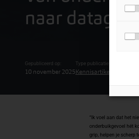
naar dataged
Gepubliceerd op:
Type publicatie
Gerelateerd
10 november 2025
Kennisartikel
Data Anal
“Ik voel aan dat het n
onderbuikgevoel hét ko
grip, helpen je scherp 