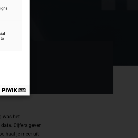
aigns
ial
 to
ng was het
data. Cijfers geven
oe haal je meer uit