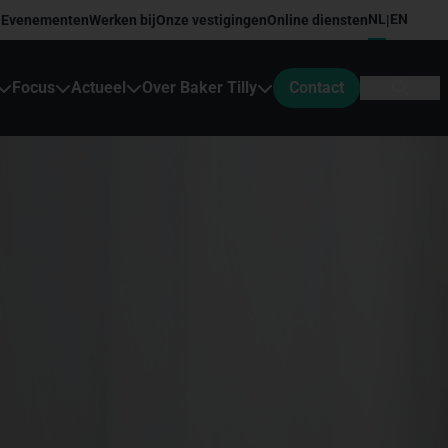
NL
EN
Evenementen
Werken bij
Onze vestigingen
Online diensten
|
Focus
Actueel
Over Baker Tilly
Contact