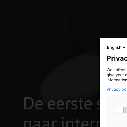
English
Privac
We collect 
give your c
information
Privacy po
De eerste sta
naar internat