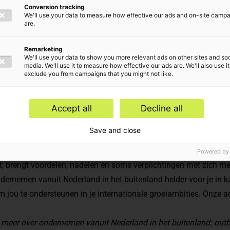
Conversion tracking
We'll use your data to measure how effective our ads and on-site camp
are.
Remarketing
We'll use your data to show you more relevant ads on other sites and soc
media. We'll use it to measure how effective our ads are. We'll also use it
exclude you from campaigns that you might not like.
s kiezen voor uitbreiding naar het buitenland. Vooral binnen de
Accept all
Decline all
uwe markt aan te boren. Maar hoe geef je je internationale groe
Save and close
rneming of wil je een buitenlandse vestiging openen? Neem je 
Welke btw-verplichtingen spelen er? En hoe zit het met de belast
Powered by
t, brengt voordelen, nadelen en soms verplichtingen met zich me
dernemen vanuit Nederland in het buitenland helder voor je in kaa
om jou te ondersteunen in je internationale groeiambities. Onze a
 meer over ondernemen vanuit Nederland in het buitenland: outb