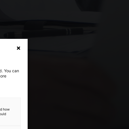
ed. You can
more
and how
ould