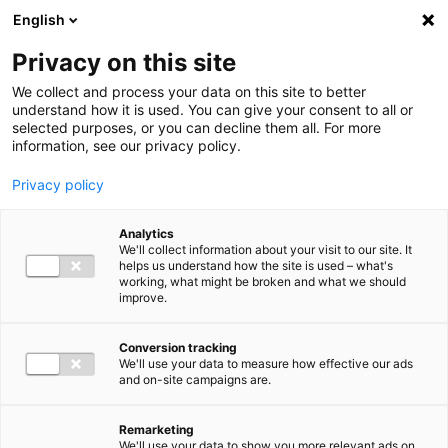
Ga direct naar de inhoud
English
Men
Privacy on this site
We collect and process your data on this site to better
understand how it is used. You can give your consent to all or
selected purposes, or you can decline them all. For more
information, see our privacy policy.
Privacy policy
Analytics
We'll collect information about your visit to our site. It
helps us understand how the site is used – what's
working, what might be broken and what we should
improve.
Conversion tracking
We'll use your data to measure how effective our ads
and on-site campaigns are.
Remarketing
We'll use your data to show you more relevant ads on