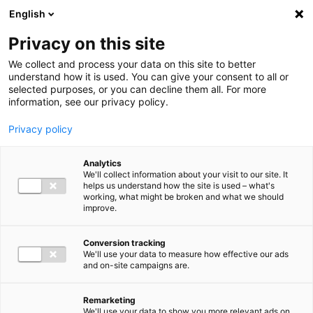
Ga direct naar de inhoud
English
Men
Privacy on this site
We collect and process your data on this site to better
understand how it is used. You can give your consent to all or
selected purposes, or you can decline them all. For more
information, see our privacy policy.
Privacy policy
Analytics
We'll collect information about your visit to our site. It
helps us understand how the site is used – what's
working, what might be broken and what we should
improve.
Conversion tracking
We'll use your data to measure how effective our ads
and on-site campaigns are.
Remarketing
We'll use your data to show you more relevant ads on