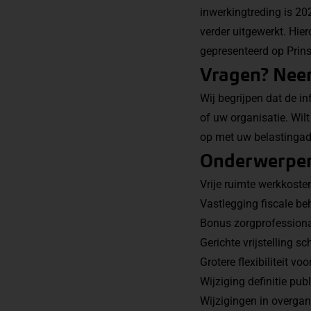
inwerkingtreding is 202
verder uitgewerkt. Hie
gepresenteerd op Prin
Vragen? Neem
Wij begrijpen dat de i
of uw organisatie. Wil
op met uw belastingadvi
Onderwerpen
Vrije ruimte werkkoste
Vastlegging fiscale be
Bonus zorgprofessiona
Gerichte vrijstelling s
Grotere flexibiliteit vo
Wijziging definitie pu
Wijzigingen in overgan