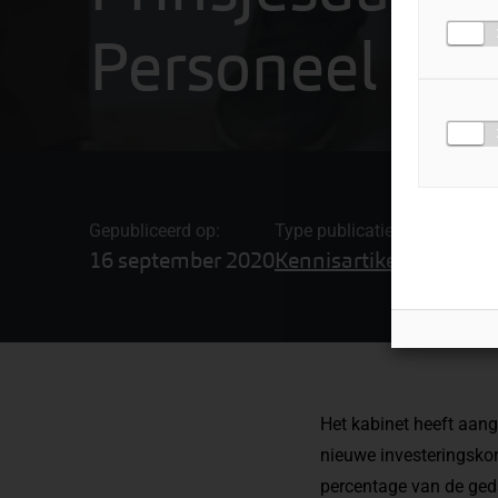
Personeel
Gepubliceerd op:
Type publicatie
Gerelateerd
16 september 2020
Kennisartikel
Belasting
Het kabinet heeft aang
nieuwe investeringskor
percentage van de ged