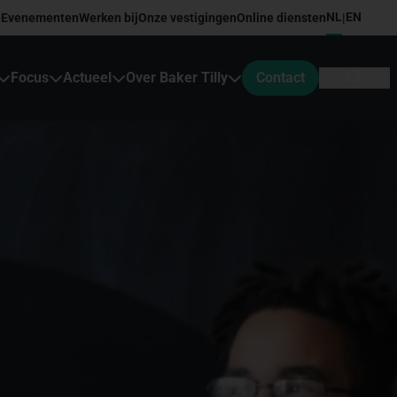
NL
EN
Evenementen
Werken bij
Onze vestigingen
Online diensten
|
Focus
Actueel
Over Baker Tilly
Contact