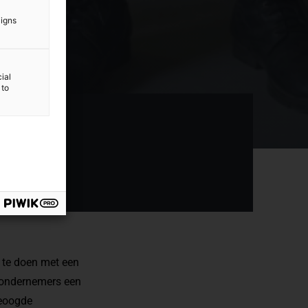
aigns
ial
 to
n te doen met een
t ondernemers een
beoogde