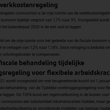
 werkkostenregeling
tregelen coronacrisis is de vrije ruimte van de werkkostenregeli
 loonsom tijdelijk vergroot van 1,7% naar 3%. Voorgesteld word
r het kalenderjaar 2020 in de wet vast te leggen.
ld om de vrije ruimte voor het gedeelte van de fiscale loonsom 
el te verlagen van 1,2% naar 1,18%. Deze verlaging is bedoeld o
voor scholingskosten te compenseren.
iscale behandeling tijdelijke
sregeling voor flexibele arbeidskra
021 wordt voorgesteld om met terugwerkende kracht tot 1 januar
le behandeling van de Tijdelijke overbruggingsregeling voor fl
 te leggen. De TOFA bood een tegemoetkoming in de kosten voo
de coronacrisis een substantieel inkomensverlies hadden, maar
ekerheidsuitkering en onvoldoende middelen van bestaan hadd