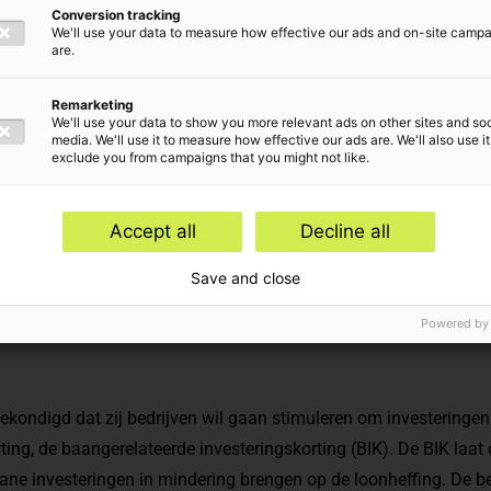
Conversion tracking
We'll use your data to measure how effective our ads and on-site camp
are.
Remarketing
We'll use your data to show you more relevant ads on other sites and soc
media. We'll use it to measure how effective our ads are. We'll also use it
exclude you from campaigns that you might not like.
e onderwerpen
Accept all
Decline all
advies
Save and close
Powered by
ekondigd dat zij bedrijven wil gaan stimuleren om investeringe
ting, de baangerelateerde investeringskorting (BIK). De BIK laa
ane investeringen in mindering brengen op de loonheffing. De 