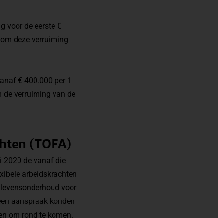
ng voor de eerste €
t om deze verruiming
vanaf € 400.000 per 1
m de verruiming van de
chten (TOFA)
i 2020 de vanaf die
exibele arbeidskrachten
r levensonderhoud voor
 geen aanspraak konden
en om rond te komen.