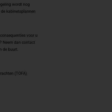
regeling wordt nog
in de kabinetsplannen
n consequenties voor u
en? Neem dan contact
n de buurt.
skrachten (TOFA)