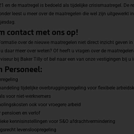
1 en de maatregel is bedoeld als tijdelijke crisismaatregel. De 
ronder leest u meer over de maatregelen die wel zijn uitgewerkt 
sjesdag.
 contact met ons op!
nformatie over de nieuwe maatregelen niet direct inzicht geven i
t u daar meer over weten? Of heeft u vragen over de maatregel
seur bij Baker Tilly of bel naar een van onze vestigingen bij u i
 Personeel:
nregeling
handeling tijdelijke overbruggingsregeling voor flexibele arbeid
ls voor niet-werknemers
cholingskosten ook voor vroegere arbeid
or pensioen en verlof
blieke kennisinstellingen voor S&O afdrachtvermindering
gsrecht levensloopregeling