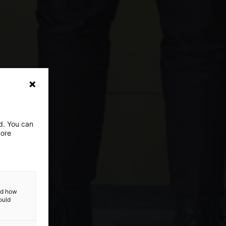
ed. You can
more
and how
ould