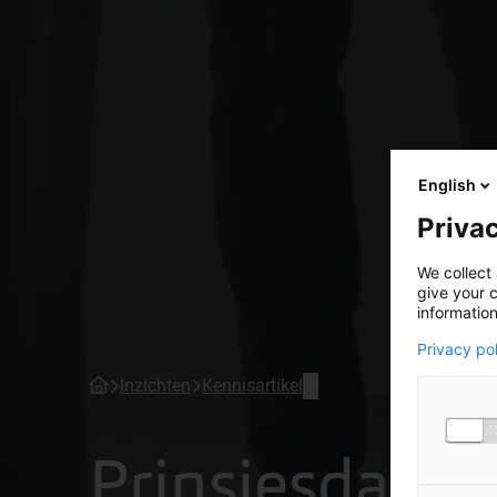
English
Privac
We collect 
give your c
information
Privacy po
Inzichten
Kennisartikel
Prinsjesdag 2