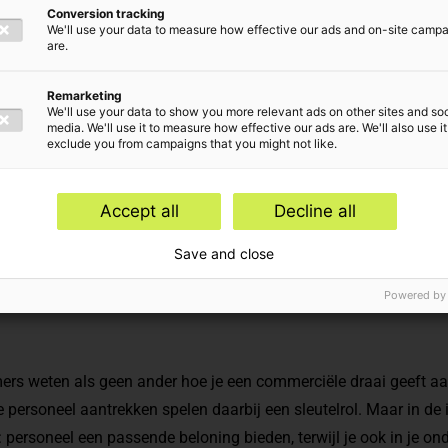
Conversion tracking
p komst
We'll use your data to measure how effective our ads and on-site camp
are.
Remarketing
We'll use your data to show you more relevant ads on other sites and soc
media. We'll use it to measure how effective our ads are. We'll also use it
exclude you from campaigns that you might not like.
 onderwerpen
Accept all
Decline all
dvies
Save and close
Powered by
rs weten als geen ander hoe je een commerciële draai geeft aa
te personeel aantrekken spelen daarbij een sleutelrol. Maar in de
g: personeel een passende beloning bieden, terwijl je ook in je on