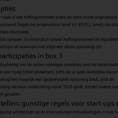
pties
er vaak al een heffingsmoment zodra de optie wordt uitgeoefend. 
aliseerd (tegen het progressieve tarief tot 49,5%), terwijl die ui
elijke inkomsten.
link oplopen. De mismatch tussen heffingsmoment en liquiditei
rt-ups en scale-ups niet altijd een ideale oplossing zijn.
rticipaties in box 3
itoefening van de opties verkregen aandelen voor de inkomsten
en een hoog fictief rendement, zelfs als er geen werkelijke inkom
eling
hier mogelijk een (gedeeltelijke) oplossing biedt, leidt de
ing die naar verwachting vanaf 2028 geldt, zonder nadere aa
rt gevallen.
ellen: gunstige regels voor start-ups 
eving achterloopt op de internationale ontwikkelingen, is ook he