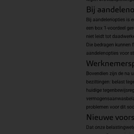
Bij aandeleno
Bij aandelenopties is 
een box 1-voordeel gere
niet leidt tot daadwerk
Die bedragen kunnen f
aandelenopties voor sta
Werknemerspa
Bovendien zijn de na u
bezittingen: belast teg
huidige
tegenbewijsreg
vermogensaanwasbelast
problemen voor dit soo
Nieuwe voorst
Dat onze belastingwetg