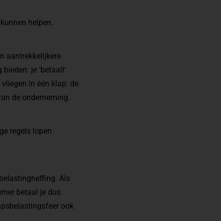
p kunnen helpen.
en aantrekkelijkere
bieden: je ‘betaalt’
 vliegen in één klap: de
s van de onderneming.
ge regels lopen
belastingheffing
. Als
mer betaal je dus
hapsbelastingsfeer ook