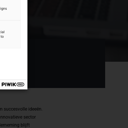
aigns
ial
 to
n succesvolle ideeën.
 innovatieve sector
derneming blijft