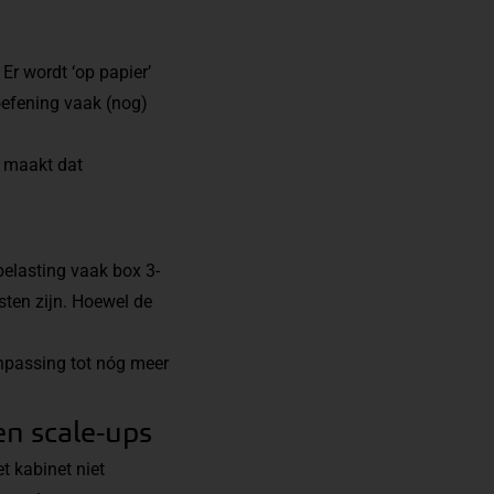
Er wordt ‘op papier’
toefening vaak (nog)
t maakt dat
belasting vaak box 3-
sten zijn. Hoewel de
npassing tot nóg meer
en scale-ups
t kabinet niet