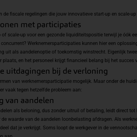
 de fiscale regelingen die jouw innovatieve start-up en scale-u
onen met participaties
p of scale-up voor een gezonde liquiditeitspositie terwijl je óók e
e concurrent?
Werknemersparticipaties
kunnen hier een oplossing 
g uit als aandelenoptie of toekomstig winstrecht. Eigenlijk twee
r plaats, en het personeel krijgt financieel belang bij het succe
le uitdagingen bij de verloning
vormen van werknemersparticipatie mogelijk. Maar onder de huidi
r vaak tegen hetzelfde probleem aan:
ng van aandelen
len als beloning, dus zonder uitruil of betaling, leidt direct tot
r de waarde van de aandelen loonbelasting afdragen. Als werkne
rdeel dat je verkrijgt. Soms loopt de werkgever in de vennootsc
en aan.