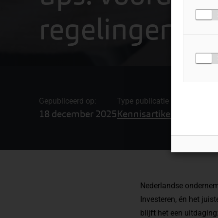
regelingen o
Gepubliceerd op:
Type publicatie
Gerelateerde
18 december 2025
Kennisartikel
Belastinga
Nederlandse onderneme
Investeren, én het juis
blijft het een uitdagin