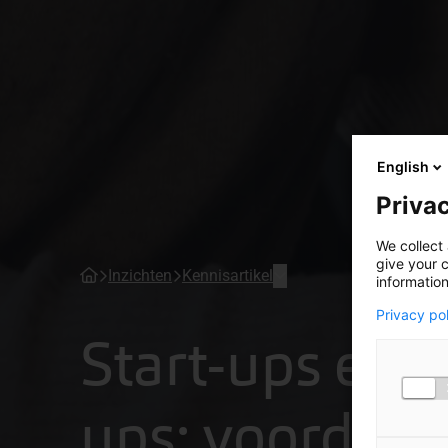
English
Privac
We collect 
give your c
Inzichten
Kennisartikel
information
Privacy po
Start-ups en s
ups: voordelig