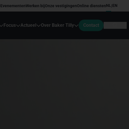
NL
EN
Evenementen
Werken bij
Onze vestigingen
Online diensten
|
Focus
Actueel
Over Baker Tilly
Contact