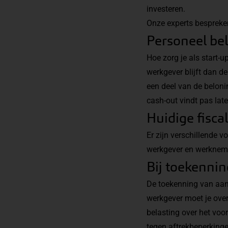
investeren.
Onze experts bespreken
Personeel bel
Hoe zorg je als start-u
werkgever blijft dan d
een deel van de belonin
cash-out vindt pas late
Huidige fisca
Er zijn verschillende 
werkgever en werkneme
Bij toekenni
De toekenning van aande
werkgever moet je ove
belasting over het voo
tegen aftrekbeperking