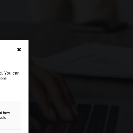
ed. You can
more
and how
ould