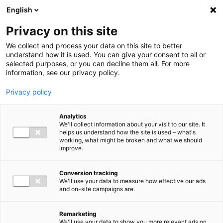
Ga direct naar de inhoud
English
Men
Privacy on this site
We collect and process your data on this site to better
understand how it is used. You can give your consent to all or
selected purposes, or you can decline them all. For more
information, see our privacy policy.
Privacy policy
Analytics
We'll collect information about your visit to our site. It
helps us understand how the site is used – what's
working, what might be broken and what we should
improve.
Conversion tracking
We'll use your data to measure how effective our ads
and on-site campaigns are.
Remarketing
We'll use your data to show you more relevant ads on