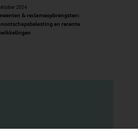
oktober 2024
meenten & reclameopbrengsten:
nootschapsbelasting en recente
twikkelingen