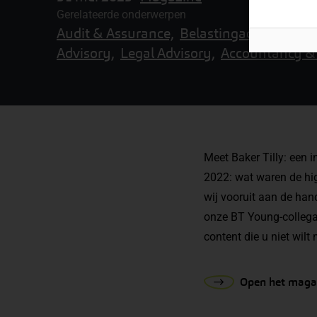
Gerelateerde onderwerpen
Audit & Assurance,
Belastingadvies,
Btw-
Advisory,
Legal Advisory,
Accountancy & 
Meet Baker Tilly: een 
2022: wat waren de hig
wij vooruit aan de han
onze BT Young-collega’
content die u niet wilt
Open het maga