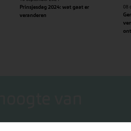
Prinsjesdag 2024: wat gaat er
08 
Ge
veranderen
ven
on
 hoogte van