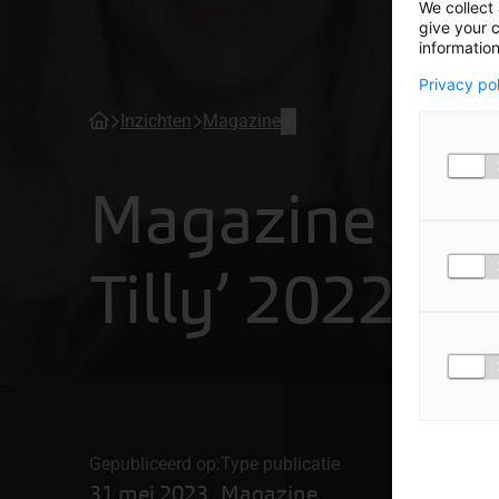
We collect 
give your c
information
Privacy po
Inzichten
Magazine
Magazine ‘Me
Tilly’ 2022
Gepubliceerd op:
Type publicatie
31 mei 2023
Magazine