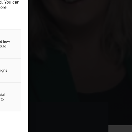
ed. You can
more
and how
ould
aigns
ial
 to