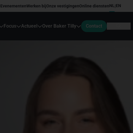
NL
EN
Evenementen
Werken bij
Onze vestigingen
Online diensten
|
Focus
Actueel
Over Baker Tilly
Contact