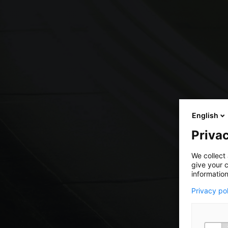
English
Privac
We collect 
give your c
information
Privacy po