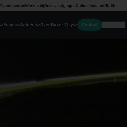
NL
EN
Evenementen
Werken bij
Onze vestigingen
Online diensten
|
Focus
Actueel
Over Baker Tilly
Contact