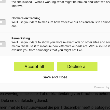
the site is used – what's working, what might be broken and what we sh
improve.
Conversion tracking
We'll use your data to measure how effective our ads and on-site camp
are.
Remarketing
We'll use your data to show you more relevant ads on other sites and soc
media. We'll use it to measure how effective our ads are. We'll also use it
exclude you from campaigns that you might not like.
Finance begeleidt Cmotions Holding B.V. bij de verkoop van 10
Accept all
Decline all
B.V.
Save and close
ericht door drie professionals en is uitgegroeid tot een middelg
rca 50 medewerkers. De onderneming ondersteunt klanten met adv
Powered by
 en werving en selectie. Tot de klantenkring van Cmotions behore
, Dela en de Belastingdienst.
amen met de bestuurswissel die per 1 december heeft plaatsgevo