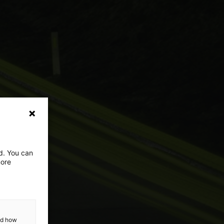
ed. You can
more
and how