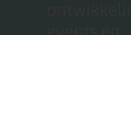
ontwikkeli
events en
klantverha
Schrijf je in voor onze nieuwsbrief
E-mailadres
Ik accepteer de privacyvoorwaard