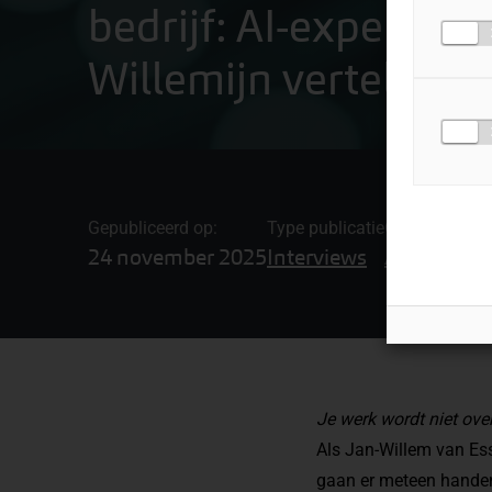
bedrijf: AI-experts J
Willemijn vertellen
Gepubliceerd op:
Type publicatie
Gerelateerde
24 november 2025
Interviews
Artificial I
Je werk wordt niet ov
Als Jan-Willem van Ess
gaan er meteen handen 