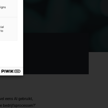
aigns
ial
 to
el eens AI gebruikt,
e bedrijfsprocessen?’