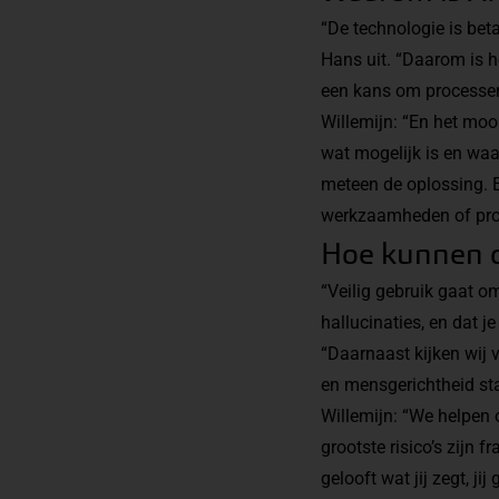
“De technologie is beta
Hans uit. “Daarom is he
een kans om processen 
Willemijn: “En het mooi
wat mogelijk is en waa
meteen de oplossing. E
werkzaamheden of proces
Hoe kunnen o
“Veilig gebruik gaat om
hallucinaties, en dat 
“Daarnaast kijken wij 
en mensgerichtheid sta
Willemijn: “We helpen 
grootste risico’s zijn f
gelooft wat jij zegt, ji