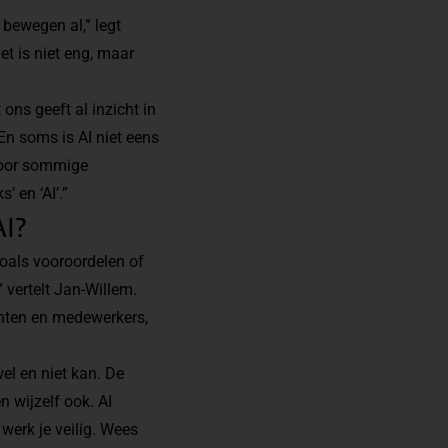
 bewegen al,” legt
et is niet eng, maar
ons geeft al inzicht in
En soms is AI niet eens
 voor sommige
 en ‘AI’.”
AI?
 zoals vooroordelen of
 vertelt Jan-Willem.
anten en medewerkers,
el en niet kan. De
n wijzelf ook. AI
 werk je veilig. Wees