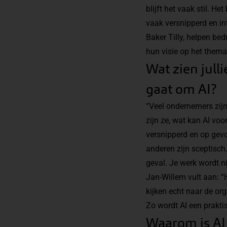
blijft het vaak stil. H
vaak versnipperd en int
Baker Tilly, helpen bed
hun visie op het thema
Wat zien jul
gaat om AI?
“Veel ondernemers zijn
zijn ze, wat kan AI voo
versnipperd en op gevo
anderen zijn sceptisc
geval. Je werk wordt n
Jan-Willem vult aan: “
kijken echt naar de orga
Zo wordt AI een prakti
Waarom is AI 