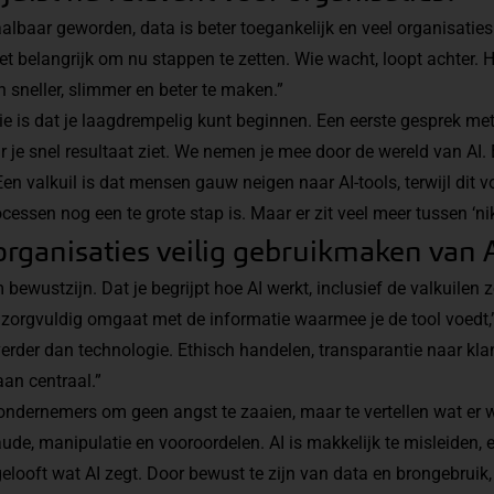
albaar geworden, data is beter toegankelijk en veel organisaties
t belangrijk om nu stappen te zetten. Wie wacht, loopt achter. H
sneller, slimmer en beter te maken.”
e is dat je laagdrempelig kunt beginnen. Een eerste gesprek met 
r je snel resultaat ziet. We nemen je mee door de wereld van AI. 
en valkuil is dat mensen gauw neigen naar AI-tools, terwijl dit
sen nog een te grote stap is. Maar er zit veel meer tussen ‘niks’
rganisaties veilig gebruikmaken van 
 bewustzijn. Dat je begrijpt hoe AI werkt, inclusief de valkuilen
je zorgvuldig omgaat met de informatie waarmee je de tool voedt,”
verder dan technologie. Ethisch handelen, transparantie naar kl
an centraal.”
ondernemers om geen angst te zaaien, maar te vertellen wat er w
raude, manipulatie en vooroordelen. AI is makkelijk te misleiden, e
j gelooft wat AI zegt. Door bewust te zijn van data en brongebruik,