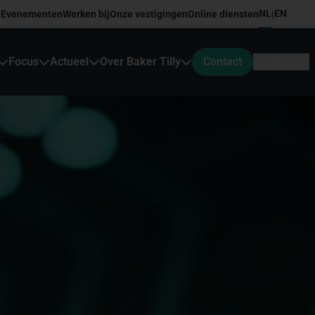
NL
EN
Evenementen
Werken bij
Onze vestigingen
Online diensten
|
Focus
Actueel
Over Baker Tilly
Contact