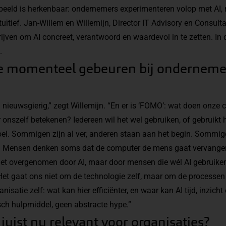
et beeld is herkenbaar: ondernemers experimenteren volop met AI,
uïtief. Jan-Willem en Willemijn, Director IT Advisory en Consulta
rijven om AI concreet, verantwoord en waardevol in te zetten. In d
.
lie momenteel gebeuren bij ondernemer
 nieuwsgierig,” zegt Willemijn. “En er is ‘FOMO’: wat doen onze 
r onszelf betekenen? Iedereen wil het wel gebruiken, of gebruikt h
el. Sommigen zijn al ver, anderen staan aan het begin. Sommige
h. Mensen denken soms dat de computer de mens gaat vervangen,
iet overgenomen door AI, maar door mensen die wél AI gebruiken
Het gaat ons niet om de technologie zelf, maar om de processen
nisatie zelf: wat kan hier efficiënter, en waar kan AI tijd, inzicht
sch hulpmiddel, geen abstracte hype.”
juist nu relevant voor organisaties?