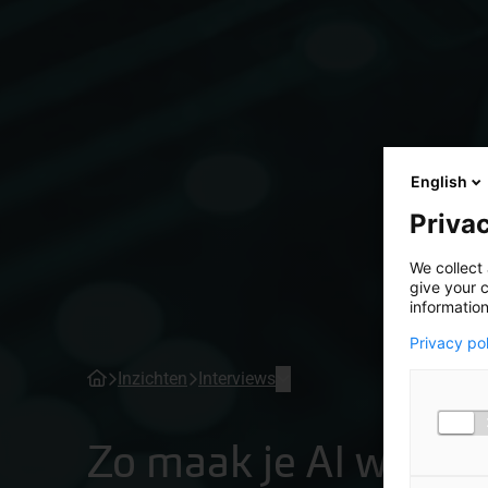
English
Privac
We collect 
give your c
information
Privacy po
Inzichten
Interviews
Zo maak je AI waarde