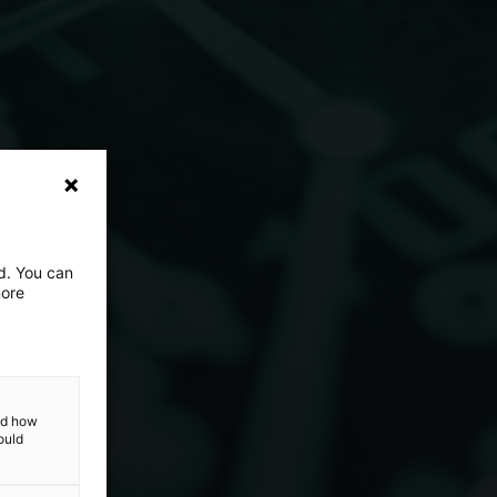
ed. You can
more
and how
ould