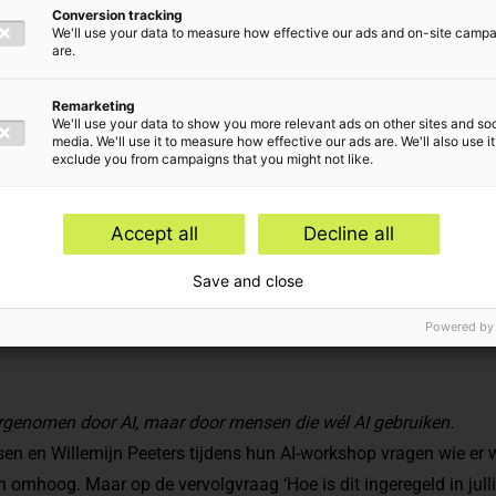
an-Willem en
Conversion tracking
We'll use your data to measure how effective our ads and on-site camp
are.
Remarketing
We'll use your data to show you more relevant ads on other sites and soc
media. We'll use it to measure how effective our ads are. We'll also use it
exclude you from campaigns that you might not like.
 onderwerpen
Accept all
Decline all
ntelligence
Save and close
Powered by
ergenomen door AI, maar door mensen die wél AI gebruiken.
en en Willemijn Peeters tijdens hun AI-workshop vragen wie er w
omhoog. Maar op de vervolgvraag ‘Hoe is dit ingeregeld in julli