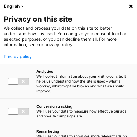
Ga direct naar de inhoud
English
Men
Privacy on this site
We collect and process your data on this site to better
understand how it is used. You can give your consent to all or
selected purposes, or you can decline them all. For more
information, see our privacy policy.
Privacy policy
Analytics
We'll collect information about your visit to our site. It
helps us understand how the site is used – what's
working, what might be broken and what we should
improve.
Conversion tracking
We'll use your data to measure how effective our ads
and on-site campaigns are.
Remarketing
We'll use your data to show you more relevant ads on