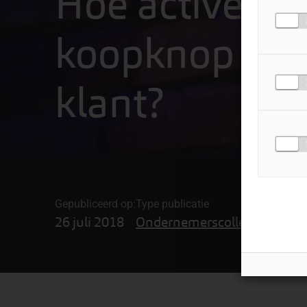
Hoe activeer j
koopknop van
klant?
Gepubliceerd op:
Type publicatie
26 juli 2018
Ondernemerscollege