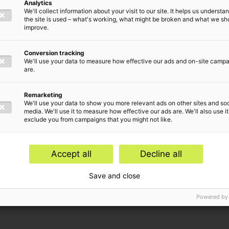
e de
Analytics
We'll collect information about your visit to our site. It helps us underst
the site is used – what's working, what might be broken and what we sh
 je
improve.
Conversion tracking
We'll use your data to measure how effective our ads and on-site camp
are.
Remarketing
We'll use your data to show you more relevant ads on other sites and soc
media. We'll use it to measure how effective our ads are. We'll also use it
exclude you from campaigns that you might not like.
Accept all
Decline all
Save and close
Powered by