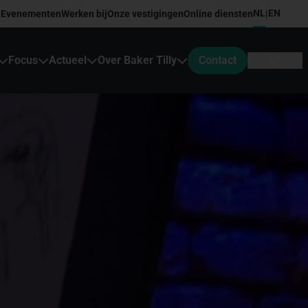
NL
EN
Evenementen
Werken bij
Onze vestigingen
Online diensten
|
Focus
Actueel
Over Baker Tilly
Contact