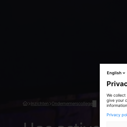
English
Privac
We collect 
give your c
Inzichten
Ondernemerscollege
information
Privacy po