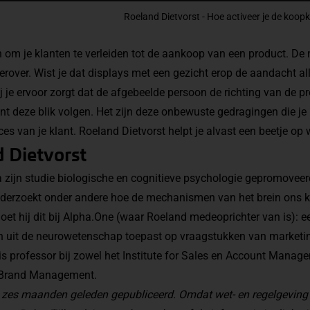
Roeland Dietvorst - Hoe activeer je de koop
ren om je klanten te verleiden tot de aankoop van een product. 
erover. Wist je dat displays met een gezicht erop de aandacht a
j je ervoor zorgt dat de afgebeelde persoon de richting van de p
nt deze blik volgen. Het zijn deze onbewuste gedragingen die je
es van je klant. Roeland Dietvorst helpt je alvast een beetje op 
 Dietvorst
a zijn studie biologische en cognitieve psychologie gepromoveer
derzoekt onder andere hoe de mechanismen van het brein ons k
 doet hij dit bij Alpha.One (waar Roeland medeoprichter van is): 
en uit de neurowetenschap toepast op vraagstukken van market
 is professor bij zowel het Institute for Sales en Account Manage
r Brand Management.
an zes maanden geleden gepubliceerd. Omdat wet- en regelgeving