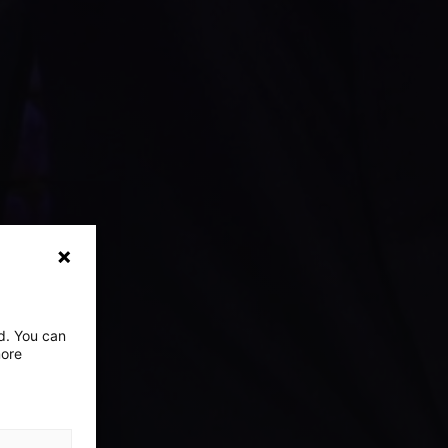
ed. You can
more