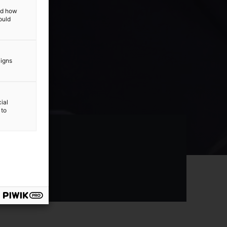
and how
ould
aigns
ial
 to