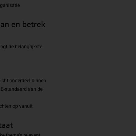
rganisatie
aan en betrek
ngt de belangrijkste
icht onderdeel binnen
SME‑standaard aan de
ichten op vanuit
taat
lke thema’s relevant