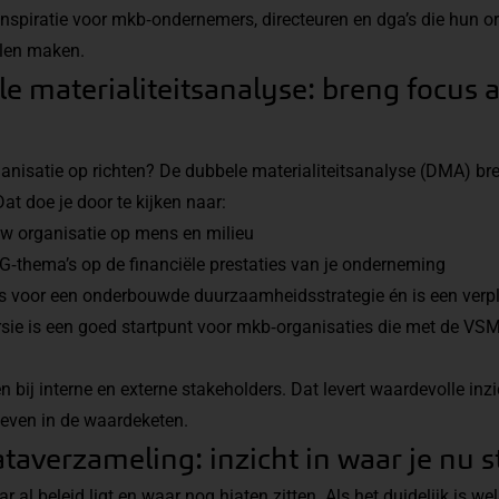
inspiratie voor mkb‑ondernemers, directeuren en dga’s die hun o
len maken.
e materialiteitsanalyse: breng focus 
ganisatie op richten? De dubbele materialiteitsanalyse (DMA) bre
at doe je door te kijken naar:
 organisatie op mens en milieu
thema’s op de financiële prestaties van je onderneming
 voor een onderbouwde duurzaamheidsstrategie én is een verpl
ersie is een goed startpunt voor mkb‑organisaties die met de V
n bij interne en externe stakeholders. Dat levert waardevolle inz
ieven in de waardeketen.
taverzameling: inzicht in waar je nu s
r al beleid ligt en waar nog hiaten zitten. Als het duidelijk is we