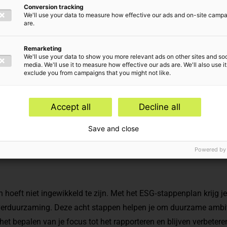
Conversion tracking
lan
We'll use your data to measure how effective our ads and on-site camp
are.
Remarketing
We'll use your data to show you more relevant ads on other sites and soc
media. We'll use it to measure how effective our ads are. We'll also use it
exclude you from campaigns that you might not like.
Accept all
Decline all
Save and close
Powered by
eft niet ingewikkeld te zijn. Met het ESG‑stappenplan krijg je
 verduurzaming. Deze acht stappen helpen je om duurzame ambiti
het bepalen van je focus tot het rapporteren en blijven verbetere