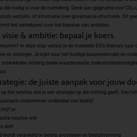
ata die nodig is voor de nulmeting. Denk aan gegevens voor CO₂‑u
 zoals verzuim, of informatie over governance‑structuren. Dit geeft
vormt het vertrekpunt voor het bepalen van ambities.
, visie & ambitie: bepaal je koers
 waarom? In deze stap vertaal je de materiële ESG‑thema’s naar d
isie en strategie. Je kijkt naar het huidige businessmodel en onde
t ontwikkelen richting brede waardecreatie, toekomstbestendigh
ct.
rategie: de juiste aanpak voor jouw d
op het netvlies stel je een strategie op die richting geeft. Een he
uurzaam ondernemen onderdeel van bedrijf.
hrijf je:
atie naartoe wilt
e stelt
rdt verankerd in beleid, processen en besluitvorming