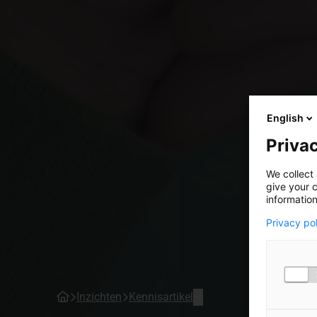
English
Privac
We collect 
give your c
information
Privacy po
Inzichten
Kennisartikel