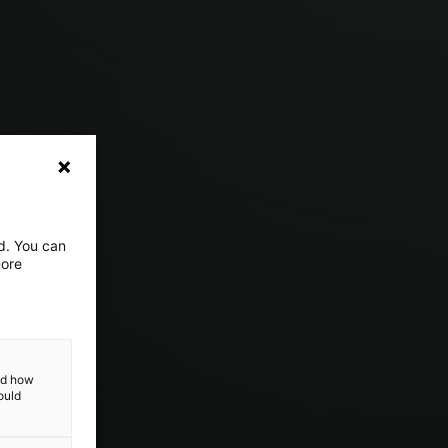
ed. You can
more
and how
ould