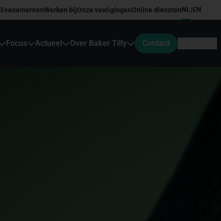
NL
EN
Evenementen
Werken bij
Onze vestigingen
Online diensten
|
Focus
Actueel
Over Baker Tilly
Contact