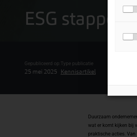
ESG stappenp
Gepubliceerd op:
Type publicatie
25 mei 2025
Kennisartikel
Duurzaam ondernemen ho
wat er komt kijken bij
praktische acties. Van 