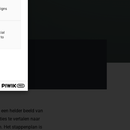
aigns
ial
 to
 een helder beeld van
es te vertalen naar
n. Het stappenplan is