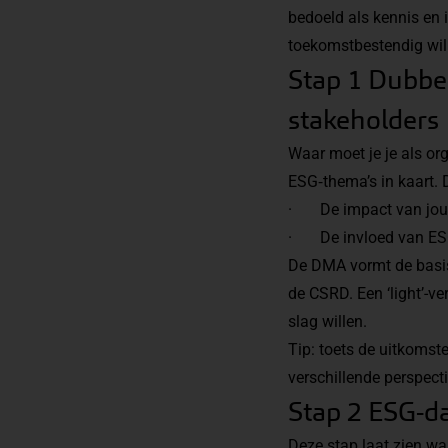
bedoeld als kennis en 
toekomstbestendig wil
Stap 1 Dubbel
stakeholders
Waar moet je je als or
ESG‑thema’s in kaart. D
· De impact van jouw
· De invloed van ESG‑
De DMA vormt de basis
de CSRD. Een ‘light’-v
slag willen.
Tip: toets de uitkomste
verschillende perspect
Stap 2 ESG-da
Deze stap laat zien waa