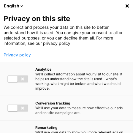
Ga direct naar de inhoud
English
Men
Privacy on this site
We collect and process your data on this site to better
understand how it is used. You can give your consent to all or
selected purposes, or you can decline them all. For more
information, see our privacy policy.
Privacy policy
Analytics
We'll collect information about your visit to our site. It
helps us understand how the site is used – what's
working, what might be broken and what we should
improve.
Conversion tracking
We'll use your data to measure how effective our ads
and on-site campaigns are.
Remarketing
We'll use your data to show you more relevant ads on