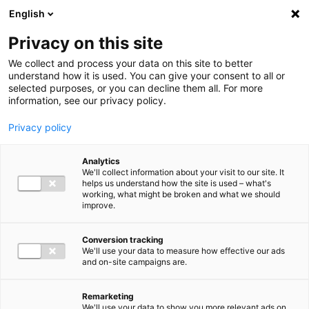
Ga direct naar de inhoud
English
Men
Privacy on this site
We collect and process your data on this site to better
understand how it is used. You can give your consent to all or
selected purposes, or you can decline them all. For more
information, see our privacy policy.
Privacy policy
Analytics
We'll collect information about your visit to our site. It
helps us understand how the site is used – what's
working, what might be broken and what we should
improve.
Conversion tracking
We'll use your data to measure how effective our ads
and on-site campaigns are.
Remarketing
We'll use your data to show you more relevant ads on