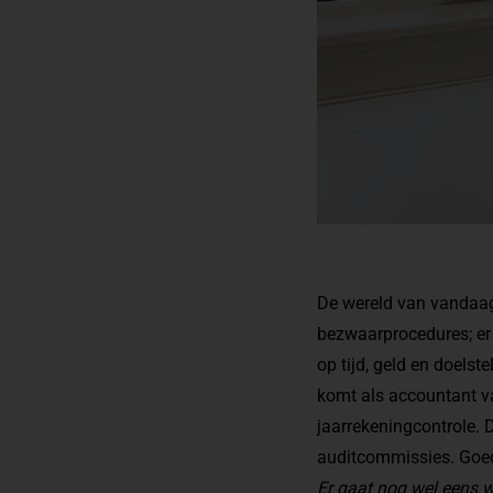
De wereld van vandaag
bezwaarprocedures; er z
op tijd, geld en doelst
komt als accountant va
jaarrekeningcontrole. 
auditcommissies. Goed 
Er gaat nog wel eens wat