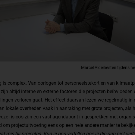
Marcel Alderliesten tijdens h
 is complex. Van oorlogen tot personeelstekort en van klimaatp
ijn altijd interne en externe factoren die projecten beïnvloeden 
ellingen verloren gaat. Het effect daarvan lezen we regelmatig in 
n lokale overheden vaak in aanraking met grote projecten, als h
Deze risico’s zijn een vast agendapunt in gesprekken met organis
om projectuitvoering eens op een hele andere manier te bekijk
 mis bij projecten. Kun jij ons vertellen hoe jij die grip niet verl