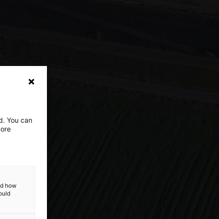
ed. You can
more
and how
ould