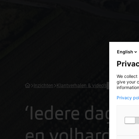
English
Privac
We collect 
give your c
Inzichten
Klantverhalen & video's
information
Privacy po
‘Iedere dag m
en volharding