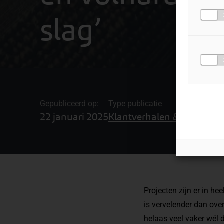
slag’
Gepubliceerd op:
Type publicatie
22 januari 2025
Klantverhalen & video's
Projecten zijn er in he
is vervelender dan over
helaas veel vaker wél 