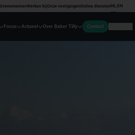
NL
EN
Evenementen
Werken bij
Onze vestigingen
Online diensten
|
Focus
Actueel
Over Baker Tilly
Contact