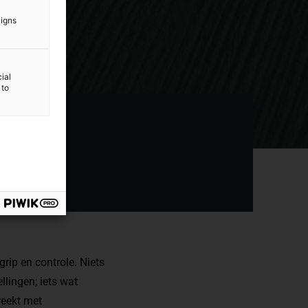
aigns
ial
 to
rip en controle. Niets
llingen; iets wat
reekt met