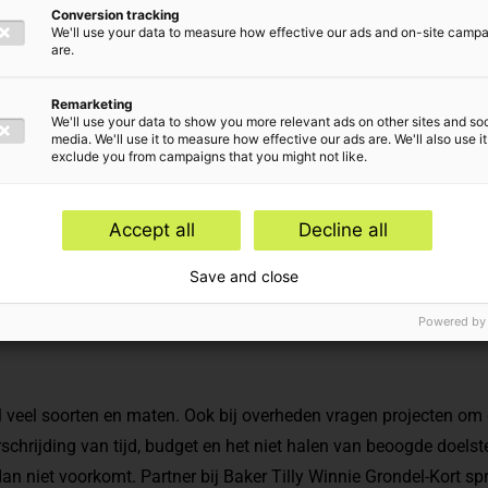
Conversion tracking
We'll use your data to measure how effective our ads and on-site camp
are.
Remarketing
We'll use your data to show you more relevant ads on other sites and soc
media. We'll use it to measure how effective our ads are. We'll also use it
exclude you from campaigns that you might not like.
Accept all
Decline all
Save and close
Powered by
el veel soorten en maten. Ook bij overheden vragen projecten om g
schrijding van tijd, budget en het niet halen van beoogde doelste
dan niet voorkomt. Partner bij Baker Tilly Winnie Grondel-Kort sp