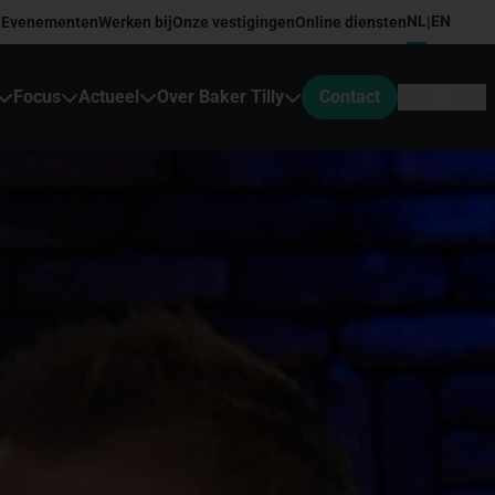
NL
EN
Evenementen
Werken bij
Onze vestigingen
Online diensten
|
Focus
Actueel
Over Baker Tilly
Contact