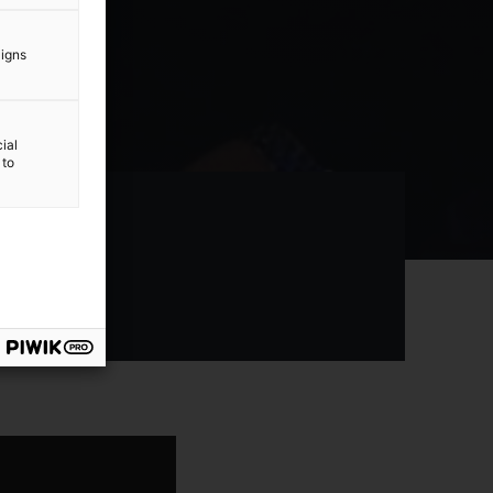
aigns
ial
 to