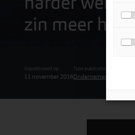
harder werke
zin meer heef
Gepubliceerd op:
Type publicatie
11 november 2016
Ondernemerscollege