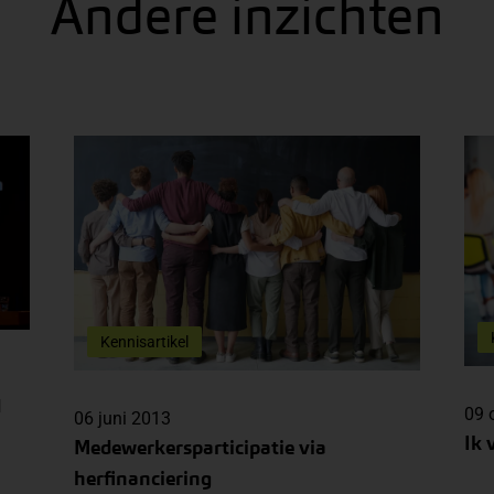
Andere inzichten
Kennisartikel
d
09 
06 juni 2013
Ik 
Medewerkersparticipatie via
herfinanciering