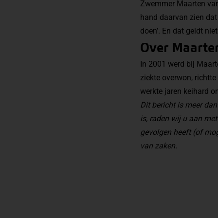
Zwemmer Maarten van d
hand daarvan zien dat 
doen’. En dat geldt niet
Over Maarten
In 2001 werd bij Maar
ziekte overwon, richtt
werkte jaren keihard o
Dit bericht is meer d
is, raden wij u aan met
gevolgen heeft (of mog
van zaken.