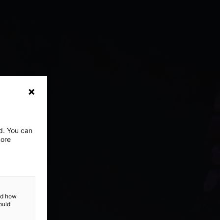
ed. You can
more
and how
ould