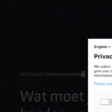
English
Privac
We collect 
give your c
Inzichten
Ondernemerscollege
information
Privacy po
Wat moet je d