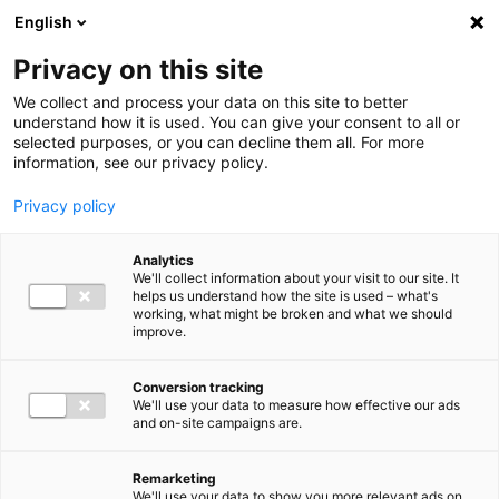
Ga direct naar de inhoud
English
Men
Privacy on this site
We collect and process your data on this site to better
understand how it is used. You can give your consent to all or
selected purposes, or you can decline them all. For more
information, see our privacy policy.
Privacy policy
Analytics
We'll collect information about your visit to our site. It
helps us understand how the site is used – what's
working, what might be broken and what we should
improve.
Conversion tracking
We'll use your data to measure how effective our ads
and on-site campaigns are.
Remarketing
We'll use your data to show you more relevant ads on