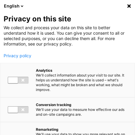
Ga direct naar de inhoud
English
Men
Privacy on this site
We collect and process your data on this site to better
understand how it is used. You can give your consent to all or
selected purposes, or you can decline them all. For more
information, see our privacy policy.
Privacy policy
Analytics
We'll collect information about your visit to our site. It
helps us understand how the site is used – what's
working, what might be broken and what we should
improve.
Conversion tracking
We'll use your data to measure how effective our ads
and on-site campaigns are.
Remarketing
We'll use your data to show you more relevant ads on