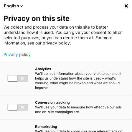
Ga direct naar de inhoud
English
Men
Privacy on this site
We collect and process your data on this site to better
understand how it is used. You can give your consent to all or
selected purposes, or you can decline them all. For more
information, see our privacy policy.
Privacy policy
Analytics
We'll collect information about your visit to our site. It
helps us understand how the site is used – what's
working, what might be broken and what we should
improve.
Conversion tracking
We'll use your data to measure how effective our ads
and on-site campaigns are.
Remarketing
We'll use your data to show you more relevant ads on