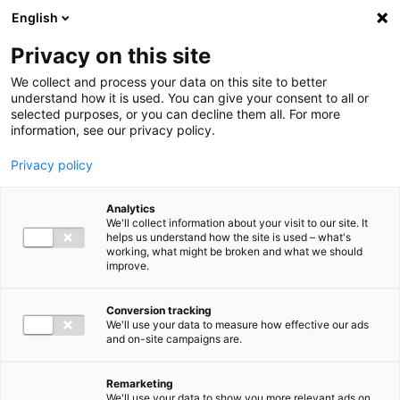
Ga direct naar de inhoud
English
Men
Privacy on this site
We collect and process your data on this site to better
understand how it is used. You can give your consent to all or
selected purposes, or you can decline them all. For more
information, see our privacy policy.
Privacy policy
Analytics
We'll collect information about your visit to our site. It
helps us understand how the site is used – what's
working, what might be broken and what we should
improve.
Conversion tracking
We'll use your data to measure how effective our ads
and on-site campaigns are.
Remarketing
We'll use your data to show you more relevant ads on