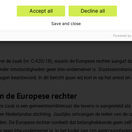
rwerpen
Accept all
Decline all
Compliance,
Nationaal btw-advies
Save and close
Powered by
over de zaak (nr. C-420/18), waarin de Europese rechter aangaf da
der omstandigheden geen btw-ondernemer is. Staatssecretaris S
gen beantwoord. In dit bericht gaan wij kort in op het arrest en 
an de Europese rechter
e zaak is een gemeenteambtenaar die tevens is aangesteld als 
n Nederlandse stichting. Jaarlijks ontvangen de leden van de 
n. De Europese rechter oordeelt dat belanghebbende geen zel
 dus geen btw-ondernemer is. In het kader van zijn werkzaamhede