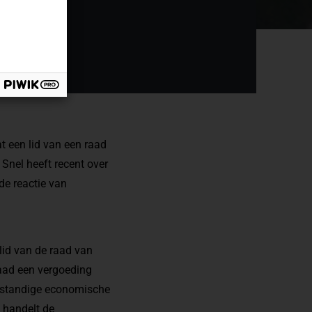
t een lid van een raad
nel heeft recent over
de reactie van
lid van de raad van
raad een vergoeding
fstandige economische
n handelt de