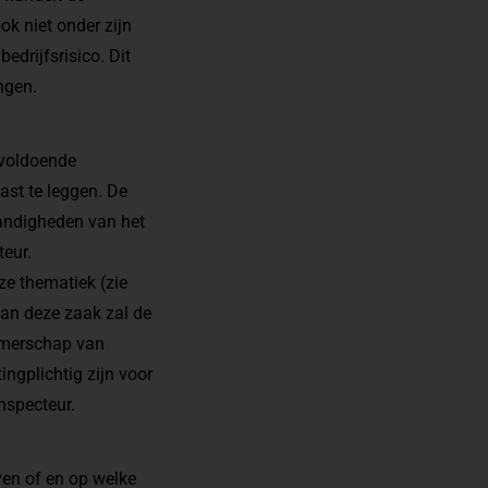
ok niet onder zijn
drijfsrisico. Dit
ngen.
nvoldoende
ast te leggen. De
tandigheden van het
teur.
ze thematiek (zie
van deze zaak zal de
nemerschap van
ingplichtig zijn voor
nspecteur.
ven of en op welke