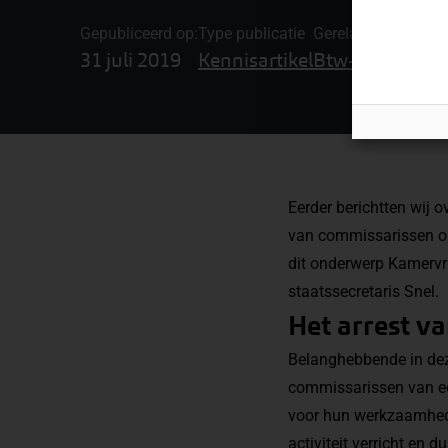
Gepubliceerd op:
Type publicatie
Gerelateerde onde
31 juli 2019
Kennisartikel
Btw-advies en 
Eerder berichtten wij 
van commissarissen on
dit onderwerp Kamervra
staatssecretaris Snel.
Het arrest v
Belanghebbende in dez
commissarissen van ee
voor hun werkzaamhede
activiteit verricht en