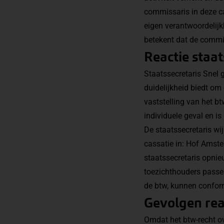
commissaris in deze ca
eigen verantwoordelijk
betekent dat de commi
Reactie staat
Staatssecretaris Snel 
duidelijkheid biedt om
vaststelling van het b
individuele geval en i
De staatssecretaris wi
cassatie in: Hof Amste
staatssecretaris opni
toezichthouders passen
de btw, kunnen confor
Gevolgen reac
Omdat het btw-recht ov