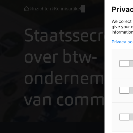
Privac
Inzichten
Kennisartikel
We collect 
Staatssecretar
give your c
information
Privacy po
over btw-
ondernemers
van commissa