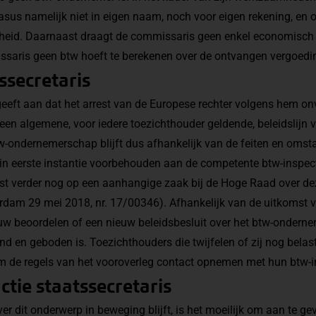
sus namelijk niet in eigen naam, noch voor eigen rekening, en o
heid. Daarnaast draagt de commissaris geen enkel economisch be
ssaris geen btw hoeft te berekenen over de ontvangen vergoedi
ssecretaris
geeft aan dat het arrest van de Europese rechter volgens hem o
 een algemene, voor iedere toezichthouder geldende, beleidslijn v
tw-ondernemerschap blijft dus afhankelijk van de feiten en oms
s in eerste instantie voorbehouden aan de competente btw-inspec
jst verder nog op een aanhangige zaak bij de Hoge Raad over de
rdam 29 mei 2018, nr. 17/00346). Afhankelijk van de uitkomst 
euw beoordelen of een nieuw beleidsbesluit over het btw-onder
d en geboden is. Toezichthouders die twijfelen of zij nog belast
m de regels van het vooroverleg contact opnemen met hun btw-i
tie staatssecretaris
er dit onderwerp in beweging blijft, is het moeilijk om aan te ge