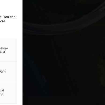
ed. You can
more
and how
ould
aigns
ial
 to