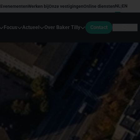
NL
EN
Evenementen
Werken bij
Onze vestigingen
Online diensten
|
Focus
Actueel
Over Baker Tilly
Contact