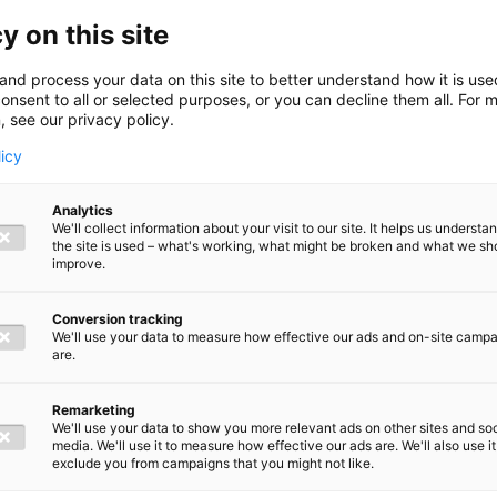
y on this site
and process your data on this site to better understand how it is us
is Snel
onsent to all or selected purposes, or you can decline them all. For 
, see our privacy policy.
licy
Analytics
We'll collect information about your visit to our site. It helps us underst
the site is used – what's working, what might be broken and what we sh
chap
improve.
Conversion tracking
rissen
We'll use your data to measure how effective our ads and on-site camp
are.
Remarketing
We'll use your data to show you more relevant ads on other sites and soc
media. We'll use it to measure how effective our ads are. We'll also use it
exclude you from campaigns that you might not like.