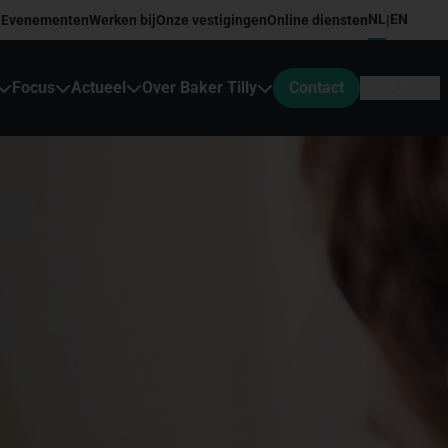
NL
EN
Evenementen
Werken bij
Onze vestigingen
Online diensten
|
Focus
Actueel
Over Baker Tilly
Contact