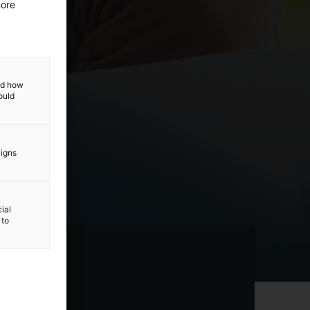
more
and how
ould
aigns
ial
 to