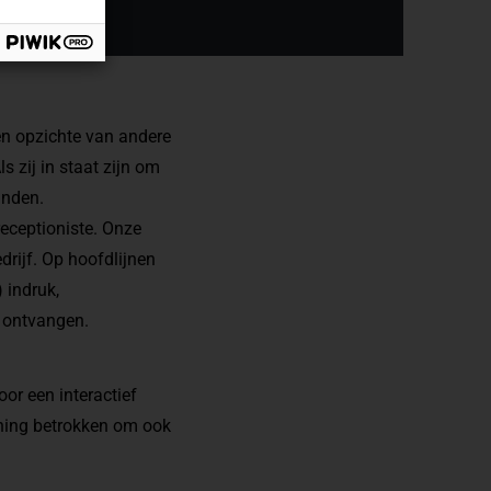
en opzichte van andere
 zij in staat zijn om
inden.
receptioniste. Onze
drijf. Op hoofdlijnen
 indruk,
 ontvangen.
or een interactief
aining betrokken om ook