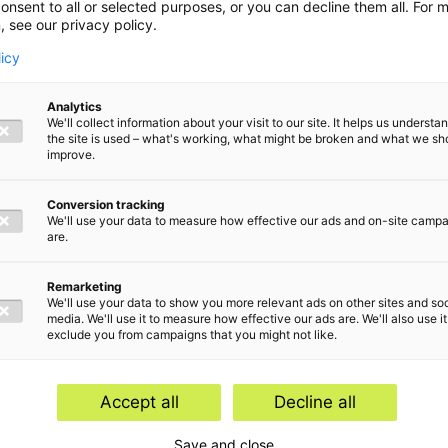
onsent to all or selected purposes, or you can decline them all. For 
, see our privacy policy.
licy
Analytics
We'll collect information about your visit to our site. It helps us underst
the site is used – what's working, what might be broken and what we sh
improve.
Conversion tracking
eid
We'll use your data to measure how effective our ads and on-site camp
are.
Remarketing
We'll use your data to show you more relevant ads on other sites and soc
media. We'll use it to measure how effective our ads are. We'll also use it
exclude you from campaigns that you might not like.
derwerpen
Accept all
Decline all
Advisory
Save and close