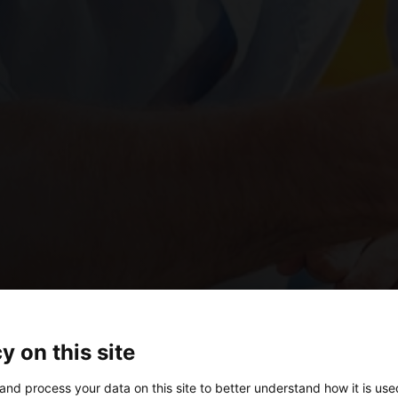
y on this site
and process your data on this site to better understand how it is us