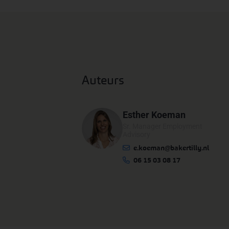
Auteurs
Esther Koeman
Sr. Manager Employment
Advisory
e.koeman@bakertilly.nl
06 15 03 08 17