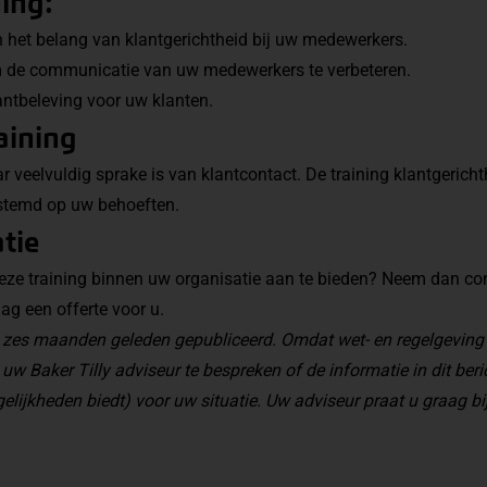
ing:
 het belang van klantgerichtheid bij uw medewerkers.
 de communicatie van uw medewerkers te verbeteren.
lantbeleving voor uw klanten.
aining
ar veelvuldig sprake is van klantcontact. De training klantgerich
estemd op uw behoeften.
tie
eze training binnen uw organisatie aan te bieden? Neem dan co
g een offerte voor u.
an zes maanden geleden gepubliceerd. Omdat wet- en regelgeving
 uw Baker Tilly adviseur te bespreken of de informatie in dit beri
elijkheden biedt) voor uw situatie. Uw adviseur praat u graag bij