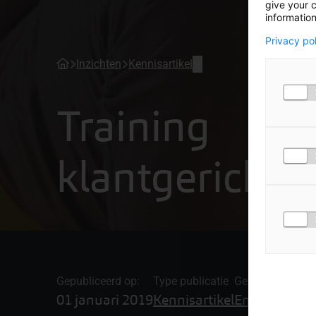
give your c
information
Privacy po
Inzichten
Kennisartikel
Training
klantgerichth
Gepubliceerd op:
Type publicatie
Gerelateerde on
01 januari 2019
Kennisartikel
Employment 