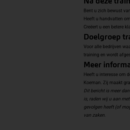
Na deze train
Bent u zich bewust van
Heeft u handvatten om
Creëert u een betere k
Doelgroep tr
Voor alle bedrijven wa
training en wordt afg
Meer informa
Heeft u interesse om d
Koeman. Zij maakt graa
Dit bericht is meer d
is, raden wij u aan met
gevolgen heeft (of mog
van zaken.