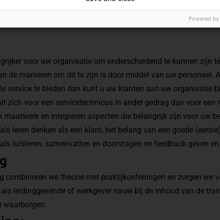
Powered by
grijker voor uw organisatie om onderscheidend te kunnen zijn t
 de manieren om dit te zijn is door middel van uw personeel. Als
e service te bieden dan kunt u uw klanten aan uw organisatie b
alt zich voor een servicetechnicus in ander gedrag dan voor een 
k maatwerk en integreren aspecten die belangrijk zijn voor úw be
s leren denken als een klant, het belang van een goede (eerste)
als luisteren, samenvatten en doorvragen en feedback geven en
ng
ng combineren we theorie met praktijkoefeningen en zorgen we vo
 u als leidinggevende of werkgever nauw bij de inhoud van de tr
e waarborgen.