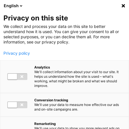
Ga direct naar de inhoud
English
Men
Privacy on this site
We collect and process your data on this site to better
understand how it is used. You can give your consent to all or
selected purposes, or you can decline them all. For more
information, see our privacy policy.
Privacy policy
Analytics
We'll collect information about your visit to our site. It
helps us understand how the site is used – what's
working, what might be broken and what we should
improve.
Conversion tracking
We'll use your data to measure how effective our ads
and on-site campaigns are.
Remarketing
We'll use your data to show you more relevant ads on