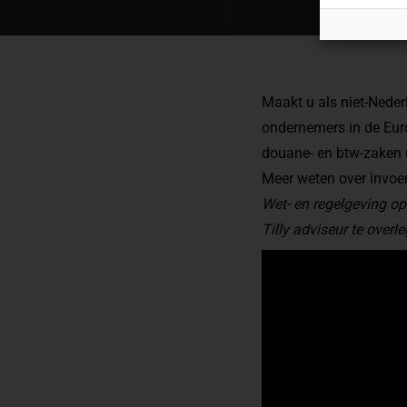
Maakt u als niet-Neder
ondernemers in de Euro
douane- en btw-zaken 
Meer weten over invoe
Wet- en regelgeving op
Tilly adviseur te overl