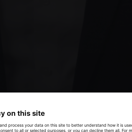
y on this site
and process your data on this site to better understand how it is us
onsent to all or selected purposes, or you can decline them all. For 