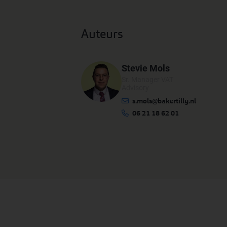
Auteurs
Stevie Mols
Sr. Manager VAT
Advisory
s.mols@bakertilly.nl
06 21 18 62 01