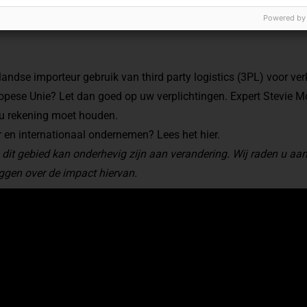
Powered by
landse importeur gebruik van third party logistics (3PL) voor v
pese Unie? Let dan goed op uw verplichtingen. Expert Stevie Mo
u rekening moet houden.
r en internationaal ondernemen? Lees het
hier
.
 dit gebied kan onderhevig zijn aan verandering. Wij raden u a
eggen over de impact hiervan.