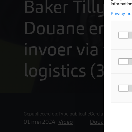
Baker Tilly Bit
information
Privacy po
Douane en btw
invoer via thi
logistics (3PL)
Gepubliceerd op:
Type publicatie
Gerelateerde onder
01 mei 2024
Video
Douane-advies,