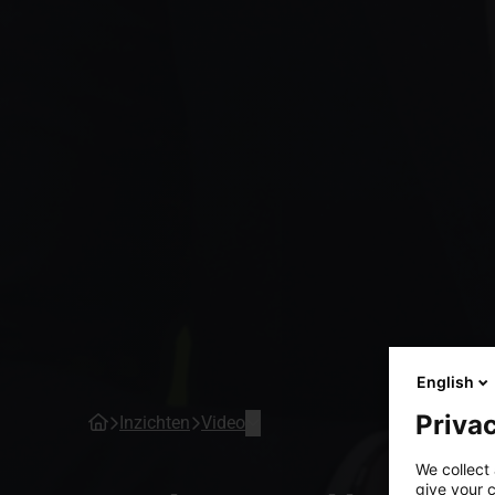
English
Privac
Inzichten
Video
We collect 
give your c