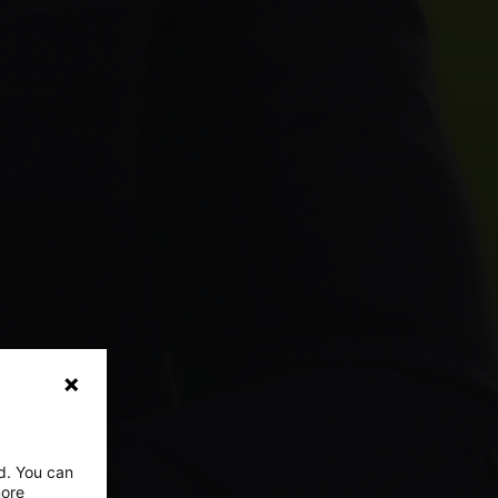
ed. You can
more