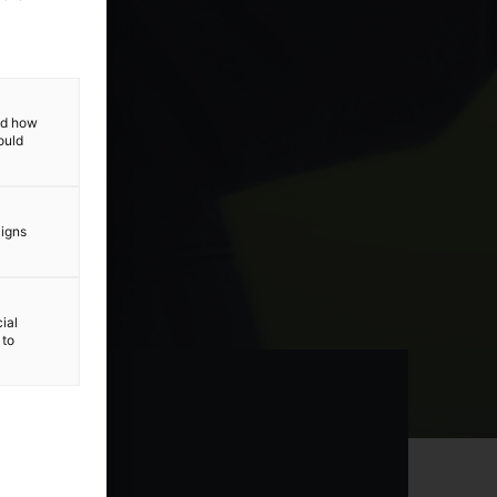
and how
ould
aigns
ial
 to