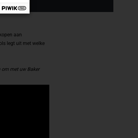
erkopen aan
ls legt uit met welke
an om met uw Baker