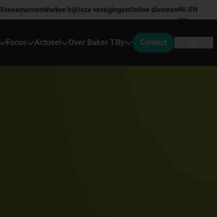
NL
EN
Evenementen
Werken bij
Onze vestigingen
Online diensten
|
Focus
Actueel
Over Baker Tilly
Contact