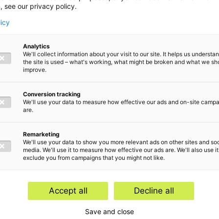
es:
, see our privacy policy.
licy
 bij
Analytics
We'll collect information about your visit to our site. It helps us underst
the site is used – what's working, what might be broken and what we sh
rd party
improve.
Conversion tracking
We'll use your data to measure how effective our ads and on-site camp
are.
Remarketing
We'll use your data to show you more relevant ads on other sites and soc
media. We'll use it to measure how effective our ads are. We'll also use it
exclude you from campaigns that you might not like.
werpen
Accept all
Decline all
Internationaal btw-advies
Save and close