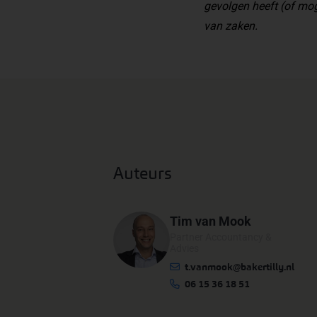
gevolgen heeft (of mog
van zaken.
Auteurs
Tim van Mook
Partner Accountancy &
Advies
t.vanmook@bakertilly.nl
06 15 36 18 51