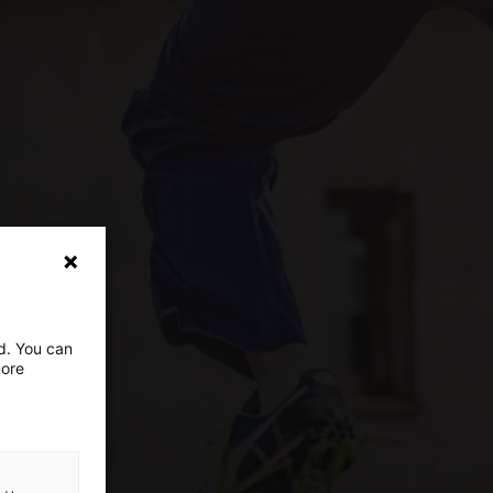
ed. You can
more