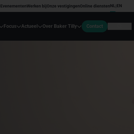
NL
EN
Evenementen
Werken bij
Onze vestigingen
Online diensten
|
Focus
Actueel
Over Baker Tilly
Contact