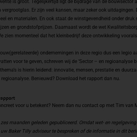
nte is groot. Tegelijkertijd ligt de bijdrage van de bouwsecto
vergrootglas. Er zijn veel kansen, maar zeker ook uitdagingen.
eel en materialen. En ook staat de winstgevendheid onder druk
jzen en grondstofprijzen. Daarnaast wordt de wet Kwaliteitsbo
 We zien momenteel dat het kleinbedrijf deze ontwikkeling vooral
bouw(gerelateerde) ondernemingen in deze regio dus een legio 
dvatten voor te geven, schreven wij de ‘Sector – en regioanalyse
thema’s is hierin leidend: innovatie, mensen, prestatie en duurza
en regioanalyse. Benieuwd? Download het rapport dan nu.
rapport
concreet voor u betekent? Neem dan nu contact op met Tim van 
an zes maanden geleden gepubliceerd. Omdat wet- en regelgeving
 uw Baker Tilly adviseur te bespreken of de informatie in dit beri