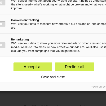
We'll collect information about your visit to our site. It helps us underst
the site is used – what's working, what might be broken and what we sh
improve.
Conversion tracking
wente’
We'll use your data to measure how effective our ads and on-site camp
are.
Remarketing
We'll use your data to show you more relevant ads on other sites and soc
media. We'll use it to measure how effective our ads are. We'll also use it
exclude you from campaigns that you might not like.
rwerpen
Accept all
Decline all
 Advies
Save and close
Powered by