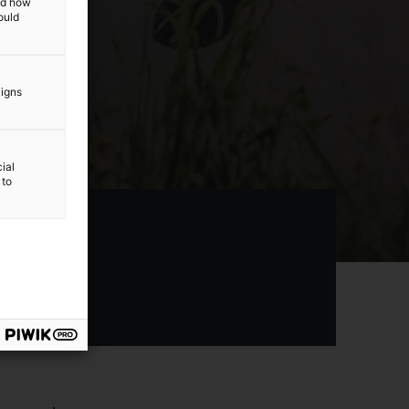
and how
ould
aigns
ial
 to