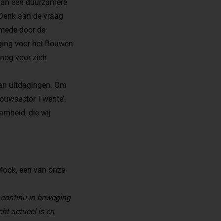
r aan een duurzamere
 Denk aan de vraag
 mede door de
rging voor het Bouwen
snog voor zich
aan uitdagingen. Om
 bouwsector Twente’.
amheid, die wij
Mook, een van onze
 continu in beweging
cht actueel is en