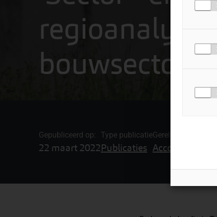
regioanalyse
bouwsector T
Gepubliceerd op:
Type publicatie
Gerelateerde onde
22 maart 2022
Publicaties
Accountancy &