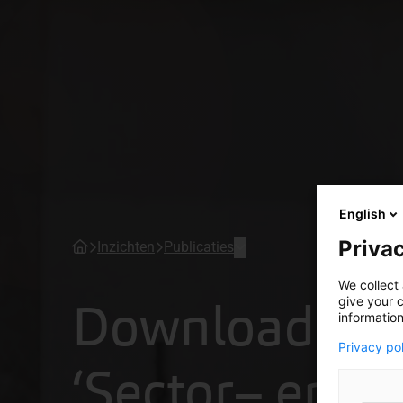
English
Privac
Inzichten
Publicaties
We collect 
Download nu
give your c
information
Privacy po
‘Sector– en